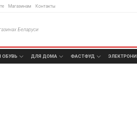
те
Магазинам
Контакты
газинах Беларуси
 ОБУВЬ
ДЛЯ ДОМА
ФАСТФУД
ЭЛЕКТРОНИ
Т
АКСАМИТ
ДОДО
МТС
ПИЦЦА
АМИ
ТЕХНО
МЕБЕЛЬ
ПАПА
ПЛЮС
ДЖОНС
П
БЛАКИТ
ЭЛЕКТРО
BURGER
ЦА
KING
ГАЛАМАРТ
5
ЭЛЕМЕНТ
АСТЕР
DOMINO`S
МАСТАК
PIZZA
A1