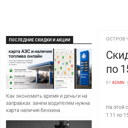
КРАВТ
АЛМИ
BERSHKA
МАГИЯ
БЕЛМАРКЕТ
CAPRICE
МИЛА
ДИОНИС
CONTE
ОСТРОВ 
ОСТРОВ
ПОСЛЕДНИЕ СКИДКИ И АКЦИИ
ВЕСТА
ЧИСТОТЫ
H&M
И
Скид
ВИТАЛЮР
ВКУСА
KARI
ГИППО
по 1
HEALTH&BEAUTY
LC
ГРОШЫК
WAIKIKI
КАТАЛОГИ
AVON
BY
ADMIN
·
ДОБРОНОМ
MARK
FORMELL
FABERLIC
Как экономить время и деньги на
ДОМАШНИЙ
заправках: зачем водителям нужна
MINIMAX
ORIFLAME
На этой 
карта наличия бензина
ЕВРОКЭШ
1.11 по 1
MOTHER
ЕВРООПТ
OSTIN