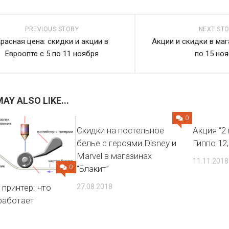
YORK
AR
PREVIOUS STORY
NEXT ST
расная цена: скидки и акции в
Акции и скидки в маг
Евроопте с 5 по 11 ноября
по 15 но
TA
ARIUS
AY ALSO LIKE...
0
Скидки на постельное
Акция “2 
белье с героями Disney и
Гиппо 12,
Marvel в магазинах
11.11.2018
0
“Блакит”
принтер: что
27.08.2018
 работает