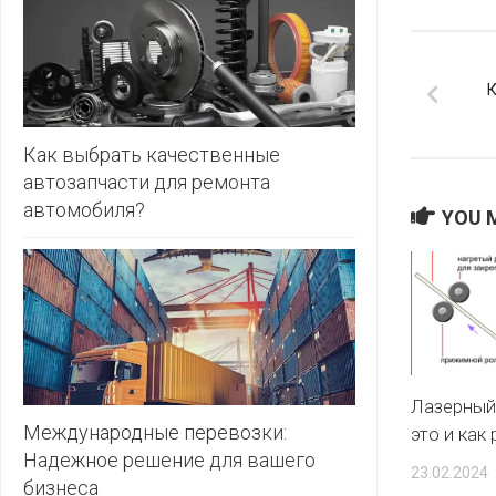
ЗЛАТКА
PULL&BE
ЗОРИНА
К
SERGE
КВАРТАЛ
ВКУСА
SHAGOVI
Как выбрать качественные
автозапчасти для ремонта
КОПЕЕЧКА
STRADIV
автомобиля?
YOU M
КОПИЛКА
ZARA
КОРОНА
ПОСТТОРГ
РАДУГА
Лазерный 
РОДНЫ
КУТ
Международные перевозки:
это и как
Надежное решение для вашего
23.02.2024
РУБЛЕВСКИЙ
бизнеса