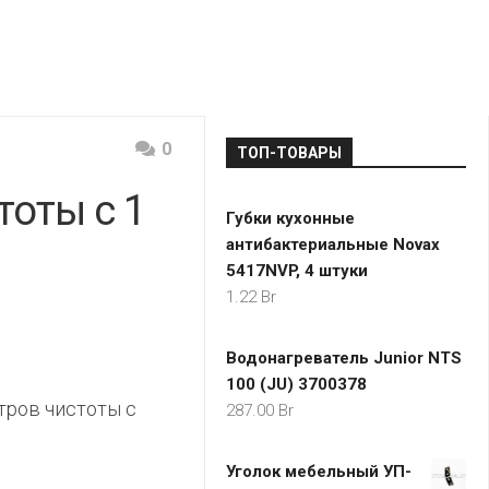
LADA
МОНОМА
УНИВЕРМАГИ
ДОКТОР
ТД
ВЕТ
“НА
RENAULT
ЦАРСКО
ИНТЕРНЕТ-
НЕМИГЕ”
ЗОЛОТО
21VEK.BY
МАГАЗИНЫ
ПЛАНЕТ
VOLKSW
ЗДОРОВ
ЦУМ
ZIKO
0
ТОП-ТОВАРЫ
ГУМ
7
КАРАТ
тоты с 1
БЕЛАРУ
Губки кухонные
I`M
антибактериальные Novax
КИРМАШ
5417NVP, 4 штуки
1.22
Br
Водонагреватель Junior NTS
100 (JU) 3700378
тров чистоты с
287.00
Br
Уголок мебельный УП-