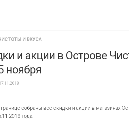
МАТЕРИК
KFC
I-
STORE
МИЛЯ
MCDONALD’S
LIFE
ОМА
:)
ЧИСТОТЫ И ВКУСА
ПИНСКДРЕВ
КОРОНА
ки и акции в Острове Чис
ТЕХНО
СКЛАД
НА
МКАД
5 ноября
ТРИ
ЦЕНЫ
 07.11.2018
FIX
E
PRICE
странице собраны все скидки и акции в магазинах Ос
HOME&YOU
5.11 2018 года.
CARE
JYSK