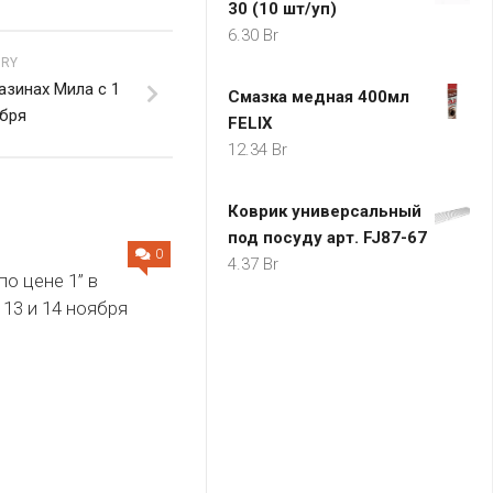
30 (10 шт/уп)
6.30
Br
ORY
азинах Мила с 1
Смазка медная 400мл
ября
FELIX
12.34
Br
Коврик универсальный
под посуду арт. FJ87-67
0
4.37
Br
по цене 1” в
 13 и 14 ноября