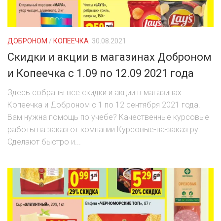
РОДНЫ КУТ
РУБЛЕВСКИЙ
ДОБРОНОМ
/
КОПЕЕЧКА
30.08.2021
САНТА
Скидки и акции в магазинах Доброном
СОСЕДИ
и Копеечка с 1.09 по 12.09 2021 года
ХИТ!
Здесь собраны все скидки и акции в магазинах
Копеечка и Доброном с 1 по 12 сентября 2021 года.
Вам нужна помощь по учебе? Качественные курсовые
работы на заказ от компании Курсовые-на-заказ.ру.
Сделают быстро и...