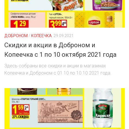
ЕВРОКЭШ
MARK FORMELLE
FIX PRICE
VOLKSWAGEN
ZIKO
ГУМ
ЕВРООПТ
MINIMAX
HOME&YOU
7 КАРАТ
БЕЛАРУСЬ
ЗЛАТКА
MOTHERCARE
JYSK
I`M
КИРМАШ
ДОБРОНОМ
/
КОПЕЕЧКА
29.09.2021
ЗОРИНА
OSTIN
YORK
Скидки и акции в Доброном и
КВАРТАЛ ВКУСА
Копеечка с 1 по 10 октября 2021 года
PULL&BEAR
КОПЕЕЧКА
Здесь собраны все скидки и акции в магазинах
SERGE
Копеечка и Доброном с 01.10 по 10.10 2021 года.
КОПИЛКА
SHAGOVITA
КОРОНА
STRADIVARIUS
ПОСТТОРГ
ZARA
РАДУГА