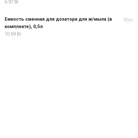
FreeSpace.by - скидки и акции в магазинах Минска и
Беларуси
Мониторинг доступности и сбоев сайта
: WebPinger