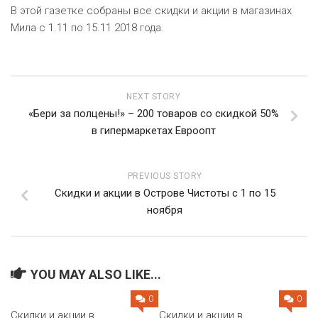
ЕВРОКЭШ
MARK FORMELLE
FIX PRICE
В этой газетке собраны все скидки и акции в магазинах
VOLKSWAGEN
ZIKO
ГУМ
Мила с 1.11 по 15.11 2018 года.
ЕВРООПТ
MINIMAX
HOME&YOU
7 КАРАТ
БЕЛАРУСЬ
ЗЛАТКА
MOTHERCARE
JYSK
I`M
КИРМАШ
ЗОРИНА
NEXT STORY
OSTIN
YORK
«Бери за полцены!» – 200 товаров со скидкой 50%
КВАРТАЛ ВКУСА
в гипермаркетах Евроопт
PULL&BEAR
КОПЕЕЧКА
SERGE
PREVIOUS STORY
КОПИЛКА
Скидки и акции в Острове Чистоты с 1 по 15
SHAGOVITA
ноября
КОРОНА
STRADIVARIUS
ПОСТТОРГ
ZARA
YOU MAY ALSO LIKE...
РАДУГА
0
0
Скидки и акции в
Скидки и акции в