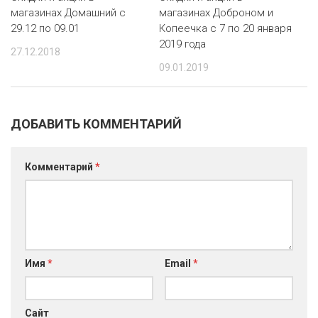
РОДНЫ КУТ
магазинах Домашний с
магазинах Доброном и
29.12 по 09.01
Копеечка с 7 по 20 января
РУБЛЕВСКИЙ
2019 года
27.12.2018
САНТА
09.01.2019
СОСЕДИ
ДОБАВИТЬ КОММЕНТАРИЙ
ХИТ!
Комментарий
*
Имя
*
Email
*
Сайт