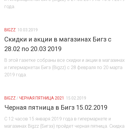
РОДНЫ КУТ
года.
РУБЛЕВСКИЙ
САНТА
BIGZZ
10.03.2019
Скидки и акции в магазинах Бигз c
СОСЕДИ
28.02 по 20.03 2019
ХИТ!
В этой газетке собраны все скидки и акции в магазинах
и гипермаркетах Бигз (Bigzz) с 28 февраля по 20 марта
2019 года.
BIGZZ
/
ЧЕРНАЯ ПЯТНИЦА 2021
15.02.2019
Черная пятница в Бигз 15.02.2019
С 12 часов 15 января 2019 года в гипермаркете и
магазинах Bigzz (Бигзз) пройдет черная пятница. Скидка