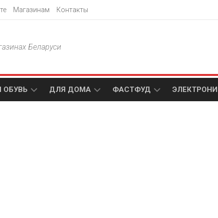
те
Магазинам
Контакты
газинах Беларуси
 ОБУВЬ
ДЛЯ ДОМА
ФАСТФУД
ЭЛЕКТРОНИ
Т
АКСАМИТ
ДОДО
МТС
ПИЦЦА
АМИ
ТЕХНО
МЕБЕЛЬ
ПАПА
ПЛЮС
ДЖОНС
П
БЛАКИТ
ЭЛЕКТРО
BURGER
ЦА
KING
ГАЛАМАРТ
5
ЭЛЕМЕНТ
АСТЕР
DOMINO`S
МАСТАК
PIZZA
A1