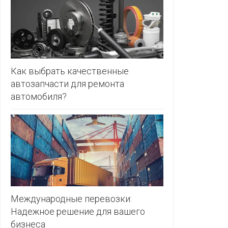
ЗЛАТКА
PULL&BE
ЗОРИНА
SERGE
КВАРТАЛ
ВКУСА
SHAGOVI
Как выбрать качественные
автозапчасти для ремонта
КОПЕЕЧКА
STRADIV
автомобиля?
КОПИЛКА
ZARA
КОРОНА
ПОСТТОРГ
РАДУГА
РОДНЫ
КУТ
Международные перевозки:
Надежное решение для вашего
РУБЛЕВСКИЙ
бизнеса