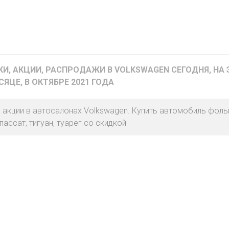
МАТЕРИК
KFC
I-
STORE
МИЛЯ
MCDONALD’S
LIFE
ОМА
:)
И, АКЦИИ, РАСПРОДАЖИ В VOLKSWAGEN СЕГОДНЯ, НА Э
ПИНСКДРЕВ
ЯЦЕ, В ОКТЯБРЕ 2021 ГОДА
КОРОНА
ТЕХНО
СКЛАД
НА
и акции в автосалонах Volkswagen. Купить автомобиль фоль
МКАД
пассат, тигуан, туарег со скидкой
ТРИ
ЦЕНЫ
FIX
E
PRICE
HOME&YOU
CARE
JYSK