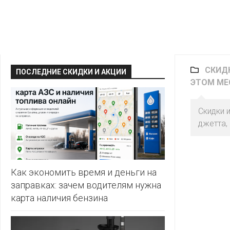
КРАВТ
АЛМИ
BERSHKA
МАГИЯ
БЕЛМАРКЕТ
CAPRICE
МИЛА
ДИОНИС
CONTE
СКИДК
ОСТРОВ
ПОСЛЕДНИЕ СКИДКИ И АКЦИИ
ВЕСТА
ЧИСТОТЫ
ЭТОМ МЕС
H&M
И
ВИТАЛЮР
ВКУСА
KARI
Скидки 
ГИППО
джетта, 
HEALTH&BEAUTY
LC
ГРОШЫК
WAIKIKI
КАТАЛОГИ
AVON
ДОБРОНОМ
MARK
FORMELL
FABERLIC
Как экономить время и деньги на
ДОМАШНИЙ
заправках: зачем водителям нужна
MINIMAX
ORIFLAME
карта наличия бензина
ЕВРОКЭШ
MOTHER
ЕВРООПТ
OSTIN