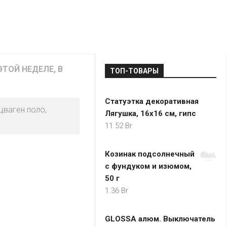
LADA
МОНОМА
УНИВЕРМАГИ
ДОКТОР
ТД
ВЕТ
“НА
RENAULT
ЦАРСКО
ИНТЕРНЕТ-
НЕМИГЕ”
ЗОЛОТО
21VEK.BY
МАГАЗИНЫ
ПЛАНЕТ
VOLKSW
ЗДОРОВ
ЦУМ
ZIKO
ТОЙ НЕДЕЛЕ, В
ТОП-ТОВАРЫ
ГУМ
7
КАРАТ
БЕЛАРУ
Статуэтка декоративная
I`M
цваген поло,
Лягушка, 16х16 см, гипс
КИРМАШ
11.52
Br
Козинак подсолнечный
с фундуком и изюмом,
50 г
1.36
Br
GLOSSA алюм. Выключатель