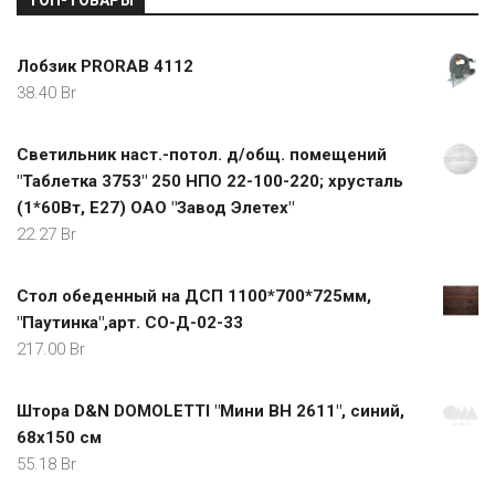
Лобзик PRORAB 4112
38.40
Br
Светильник наст.-потол. д/общ. помещений
"Таблетка 3753" 250 НПО 22-100-220; хрусталь
(1*60Вт, E27) ОАО "Завод Элетех"
22.27
Br
Стол обеденный на ДСП 1100*700*725мм,
"Паутинка",арт. СО-Д-02-33
217.00
Br
Штора D&N DOMOLETTI "Мини BH 2611", синий,
68x150 см
55.18
Br