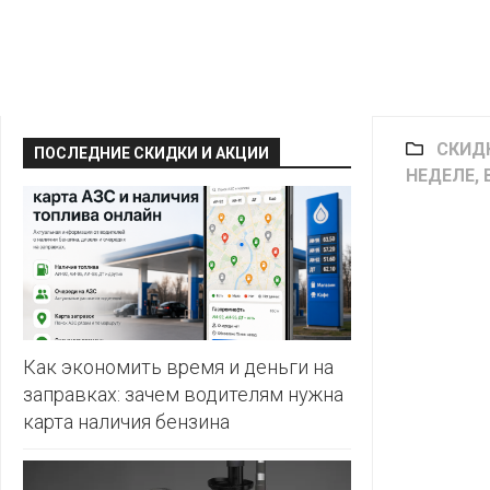
КРАВТ
АЛМИ
BERSHKA
МАГИЯ
БЕЛМАРКЕТ
CAPRICE
МИЛА
ДИОНИС
CONTE
СКИД
ОСТРОВ
ПОСЛЕДНИЕ СКИДКИ И АКЦИИ
ВЕСТА
ЧИСТОТЫ
НЕДЕЛЕ, 
H&M
И
ВИТАЛЮР
ВКУСА
KARI
ГИППО
HEALTH&BEAUTY
LC
ГРОШЫК
WAIKIKI
КАТАЛОГИ
AVON
ДОБРОНОМ
MARK
FORMELL
FABERLIC
Как экономить время и деньги на
ДОМАШНИЙ
заправках: зачем водителям нужна
MINIMAX
ORIFLAME
карта наличия бензина
ЕВРОКЭШ
MOTHER
ЕВРООПТ
OSTIN