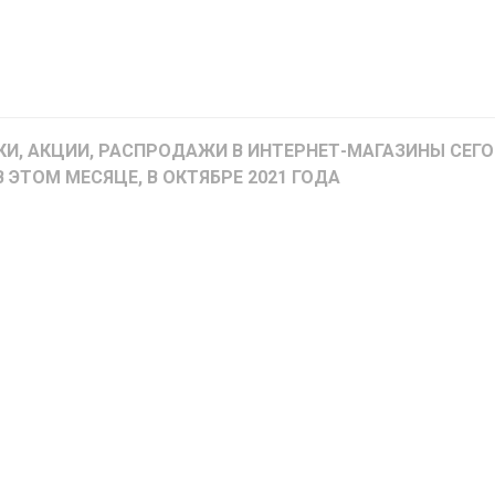
МАТЕРИК
KFC
I-
STORE
МИЛЯ
MCDONALD’S
LIFE
ОМА
:)
КИ, АКЦИИ, РАСПРОДАЖИ В ИНТЕРНЕТ-МАГАЗИНЫ СЕГО
ПИНСКДРЕВ
В ЭТОМ МЕСЯЦЕ, В ОКТЯБРЕ 2021 ГОДА
КОРОНА
ТЕХНО
СКЛАД
НА
МКАД
ТРИ
ЦЕНЫ
FIX
E
PRICE
HOME&YOU
CARE
JYSK