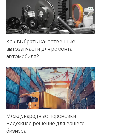
ЗЛАТКА
PULL&BE
ЗОРИНА
SERGE
КВАРТАЛ
ВКУСА
SHAGOVI
Как выбрать качественные
автозапчасти для ремонта
КОПЕЕЧКА
STRADIV
автомобиля?
КОПИЛКА
ZARA
КОРОНА
ПОСТТОРГ
РАДУГА
РОДНЫ
КУТ
Международные перевозки:
Надежное решение для вашего
РУБЛЕВСКИЙ
бизнеса