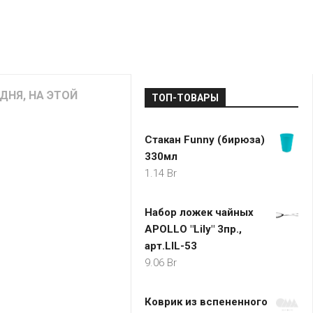
LADA
МОНОМА
УНИВЕРМАГИ
ДОКТОР
ТД
ВЕТ
“НА
RENAULT
ЦАРСКО
ИНТЕРНЕТ-
НЕМИГЕ”
ЗОЛОТО
21VEK.BY
МАГАЗИНЫ
ПЛАНЕТ
VOLKSW
ЗДОРОВ
ЦУМ
ZIKO
ДНЯ, НА ЭТОЙ
ТОП-ТОВАРЫ
ГУМ
7
КАРАТ
БЕЛАРУ
Стакан Funny (бирюза)
I`M
330мл
КИРМАШ
1.14
Br
Набор ложек чайных
APOLLO "Lily" 3пр.,
арт.LIL-53
9.06
Br
Коврик из вспененного