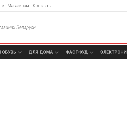
те
Магазинам
Контакты
газинах Беларуси
 ОБУВЬ
ДЛЯ ДОМА
ФАСТФУД
ЭЛЕКТРОНИ
Т
АКСАМИТ
ДОДО
МТС
ПИЦЦА
АМИ
ТЕХНО
МЕБЕЛЬ
ПАПА
ПЛЮС
ДЖОНС
П
БЛАКИТ
ЭЛЕКТРО
BURGER
ЦА
KING
ГАЛАМАРТ
5
ЭЛЕМЕНТ
АСТЕР
DOMINO`S
МАСТАК
PIZZA
A1