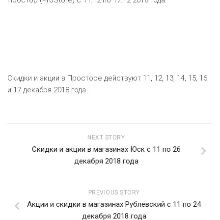
Простор (ProStore) с 11.12 по 17.12 2018 года.
ЕВРОКЭШ
MARK FORMELLE
FIX PRICE
VOLKSWAGEN
ZIKO
ГУМ
ЕВРООПТ
MINIMAX
HOME&YOU
7 КАРАТ
БЕЛАРУСЬ
ЗЛАТКА
MOTHERCARE
JYSK
I`M
КИРМАШ
ЗОРИНА
OSTIN
YORK
Скидки и акции в Просторе действуют 11, 12, 13, 14, 15, 16
КВАРТАЛ ВКУСА
и 17 декабря 2018 года.
PULL&BEAR
КОПЕЕЧКА
SERGE
КОПИЛКА
SHAGOVITA
NEXT STORY
Скидки и акции в магазинах Юск с 11 по 26
КОРОНА
STRADIVARIUS
декабря 2018 года
ПОСТТОРГ
ZARA
PREVIOUS STORY
РАДУГА
Акции и скидки в магазинах Рублевский с 11 по 24
декабря 2018 года