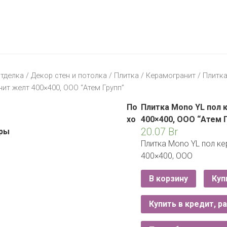
МАТЕРИК
KFC
I-
STORE
МИЛЯ
MCDONALD’S
LIFE
ОМА
:)
ПИНСКДРЕВ
тделка
/
Декор стен и потолка
/
Плитка
/
Керамогранит
/ Плитка
КОРОНА
ит желт 400×400, ООО “Атем Групп”
ТЕХНО
СКЛАД
НА
По
Плитка Mono YL пол 
МКАД
хо
400×400, ООО “Атем 
20.07
Br
ры
ТРИ
Плитка Mono YL пол к
ЦЕНЫ
400×400, ООО
FIX
E
PRICE
В корзину
Куп
HOME&YOU
Купить в кредит, р
CARE
JYSK