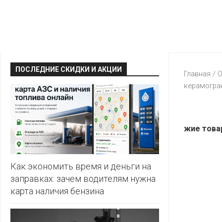
КРАВТ
АЛМИ
BERSHKA
МАГИЯ
БЕЛМАРКЕТ
CAPRICE
МИЛА
ДИОНИС
CONTE
ОСТРОВ
ПОСЛЕДНИЕ СКИДКИ И АКЦИИ
ВЕСТА
Главная
/
О
ЧИСТОТЫ
H&M
керамогран
И
ВИТАЛЮР
ВКУСА
KARI
ГИППО
HEALTH&BEAUTY
LC
жие това
ГРОШЫК
WAIKIKI
КАТАЛОГИ
AVON
ДОБРОНОМ
MARK
FORMELL
FABERLIC
Как экономить время и деньги на
ДОМАШНИЙ
заправках: зачем водителям нужна
MINIMAX
ORIFLAME
карта наличия бензина
ЕВРОКЭШ
MOTHER
ЕВРООПТ
OSTIN