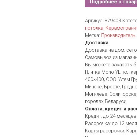
Подробнее о товар
YORK
AR
Артикул:
879408
Катег
потолка
,
Керамограни
Метка:
Производитель 
TA
Доставка
Доставка на дом:
сего
ARIUS
Самовывоз из магазин
Вы можете заказать б
Плитка Mono YL пол к
400×400, ООО “Атем Гр
Минске, Бресте, Гродно
Могилеве, Солигорске,
городах Беларуси.
Оплата, кредит и рас
Кредит:
до 24 месяцев
Рассрочка:
до 12 мес
Карты рассрочки:
Карт