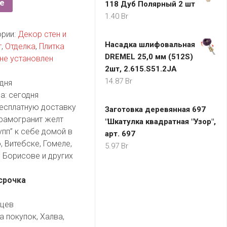
е
118 Дуб Полярный 2 шт
1.40
Br
ории:
Декор стен и
Насадка шлифовальная
т
,
Отделка
,
Плитка
DREMEL 25,0 мм (512S)
не установлен
2шт, 2.615.S51.2JA
14.87
Br
дня
а:
сегодня
есплатную доставку
Заготовка деревянная 697
ерамогранит желт
"Шкатулка квадратная "Узор",
упп” к себе домой в
арт. 697
, Витебске, Гомеле,
5.97
Br
 Борисове и других
срочка
яцев
а покупок, Халва,