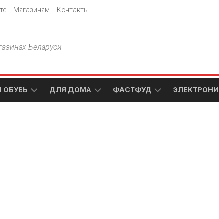
те
Магазинам
Контакты
газинах Беларуси
 ОБУВЬ
ДЛЯ ДОМА
ФАСТФУД
ЭЛЕКТРОНИ
Т
АКСАМИТ
ДОДО
МТС
ПИЦЦА
АМИ
ТЕХНО
МЕБЕЛЬ
ПАПА
ПЛЮС
ДЖОНС
П
БЛАКИТ
ЭЛЕКТРО
BURGER
ЦА
KING
ГАЛАМАРТ
5
ЭЛЕМЕНТ
АСТЕР
DOMINO`S
МАСТАК
PIZZA
A1