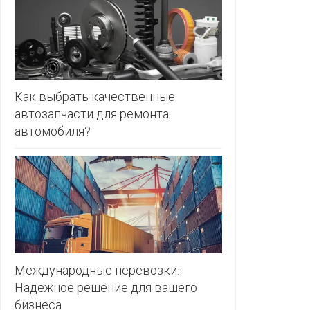
ЗЛАТКА
PULL&BE
ЗОРИНА
SERGE
КВАРТАЛ
ВКУСА
SHAGOVI
Как выбрать качественные
автозапчасти для ремонта
КОПЕЕЧКА
STRADIV
автомобиля?
КОПИЛКА
ZARA
КОРОНА
ПОСТТОРГ
РАДУГА
РОДНЫ
КУТ
Международные перевозки:
Надежное решение для вашего
РУБЛЕВСКИЙ
бизнеса