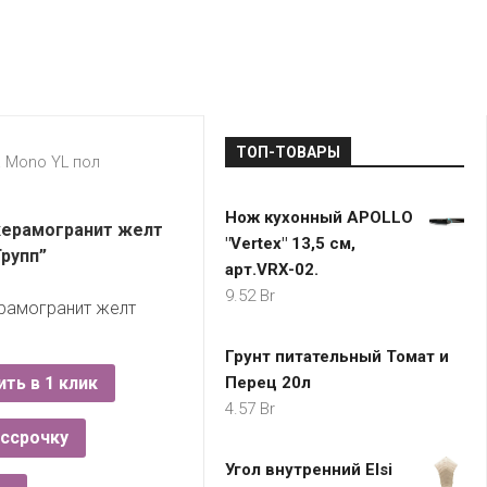
LADA
МОНОМА
УНИВЕРМАГИ
ДОКТОР
ТД
ВЕТ
“НА
RENAULT
ЦАРСКО
ИНТЕРНЕТ-
НЕМИГЕ”
ЗОЛОТО
21VEK.BY
МАГАЗИНЫ
ПЛАНЕТ
VOLKSW
ЗДОРОВ
ЦУМ
ZIKO
ТОП-ТОВАРЫ
ГУМ
7
 Mono YL пол
КАРАТ
БЕЛАРУ
Нож кухонный APOLLO
I`M
керамогранит желт
"Vertex" 13,5 см,
КИРМАШ
Групп”
арт.VRX-02.
9.52
Br
ерамогранит желт
Грунт питательный Томат и
ить в 1 клик
Перец 20л
4.57
Br
ассрочку
Угол внутренний Elsi