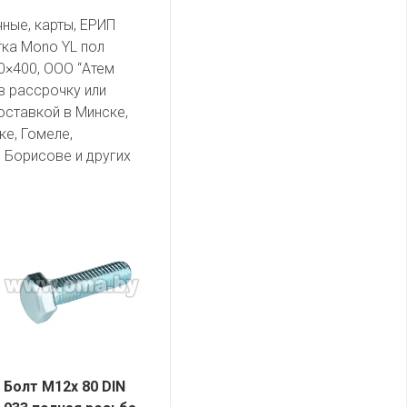
чные, карты, ЕРИП
тка Mono YL пол
0×400, ООО “Атем
 в рассрочку или
оставкой в Минске,
ке, Гомеле,
 Борисове и других
Болт М12х 80 DIN