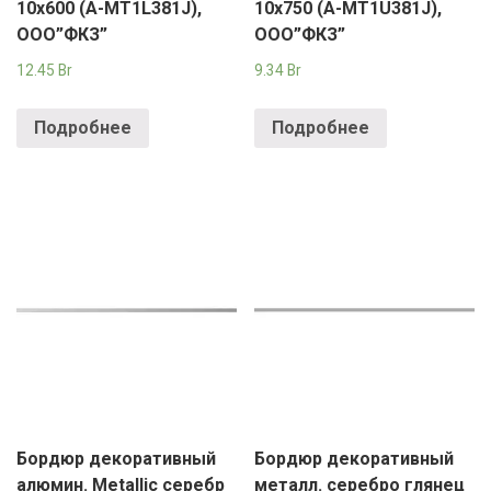
10х600 (A-MT1L381J),
10х750 (A-MT1U381J),
ООО”ФКЗ”
ООО”ФКЗ”
12.45
Br
9.34
Br
Подробнее
Подробнее
Бордюр декоративный
Бордюр декоративный
алюмин. Metallic серебр
металл. серебро глянец