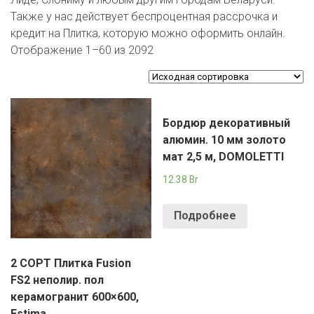
ЕВРОКЭШ
MARK FORMELLE
FIX PRICE
Также у нас действует беспроцентная рассрочка и
VOLKSWAGEN
ZIKO
ГУМ
ЕВРООПТ
кредит на Плитка, которую можно оформить онлайн.
MINIMAX
HOME&YOU
Отображение 1–60 из 2092
7 КАРАТ
БЕЛАРУСЬ
ЗЛАТКА
MOTHERCARE
JYSK
I`M
КИРМАШ
ЗОРИНА
OSTIN
YORK
Бордюр декоративный
КВАРТАЛ ВКУСА
PULL&BEAR
алюмин. 10 мм золото
мат 2,5 м, DOMOLETTI
КОПЕЕЧКА
SERGE
12.38
Br
КОПИЛКА
SHAGOVITA
Подробнее
КОРОНА
STRADIVARIUS
ПОСТТОРГ
ZARA
2 СОРТ Плитка Fusion
FS2 неполир. пол
РАДУГА
керамогранит 600×600,
Estima