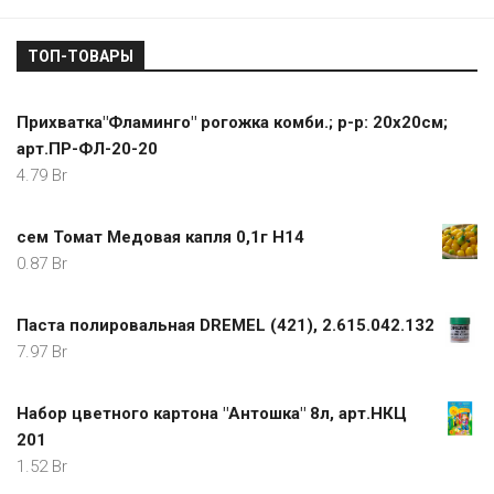
ТОП-ТОВАРЫ
Прихватка"Фламинго" рогожка комби.; р-р: 20х20см;
арт.ПР-ФЛ-20-20
4.79
Br
сем Томат Медовая капля 0,1г Н14
0.87
Br
Паста полировальная DREMEL (421), 2.615.042.132
7.97
Br
Набор цветного картона "Антошка" 8л, арт.НКЦ
201
1.52
Br