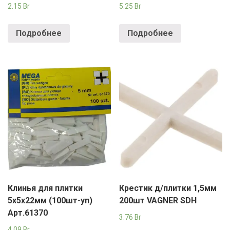
2.15
Br
5.25
Br
Подробнее
Подробнее
Клинья для плитки
Крестик д/плитки 1,5мм
5х5х22мм (100шт-уп)
200шт VAGNER SDH
Арт.61370
3.76
Br
4.09
Br