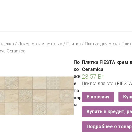
МАТЕРИК
KFC
I-
STORE
МИЛЯ
MCDONALD’S
LIFE
ОМА
:)
ПИНСКДРЕВ
тделка
/
Декор стен и потолка
/
Плитка
/
Плитка для стен
/ Плит
КОРОНА
ova Ceramica
ТЕХНО
СКЛАД
НА
По
Плитка FIESTA крем д
МКАД
хо
Ceramica
23.57
Br
жи
ТРИ
е
Плитка для стен FIESTA
ЦЕНЫ
то
FIX
E
В корзину
Куп
вар
PRICE
ы
Купить в кредит, р
HOME&YOU
CARE
JYSK
Подробнее о товар