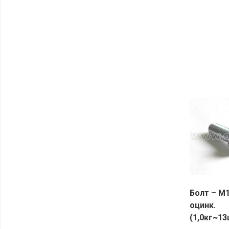
САНТА
СОСЕДИ
ХИТ!
Болт – М
оцинк.
(1,0кг~13