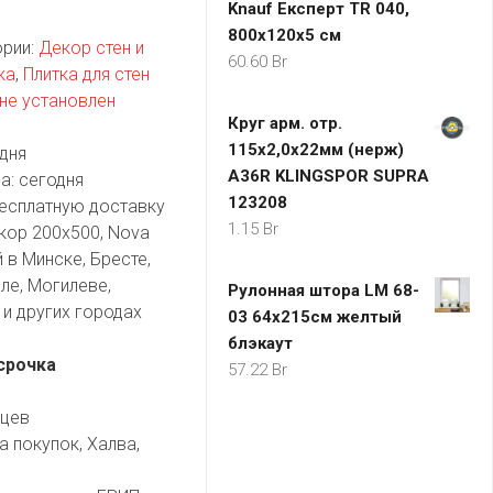
Knauf Експерт TR 040,
800х120х5 см
ории:
Декор стен и
60.60
Br
ка
,
Плитка для стен
не установлен
Круг арм. отр.
115х2,0х22мм (нерж)
дня
A36R KLINGSPOR SUPRA
а:
сегодня
123208
есплатную доставку
1.15
Br
кор 200х500, Nova
 в Минске, Бресте,
ле, Могилеве,
Рулонная штора LM 68-
и других городах
03 64х215см желтый
блэкаут
срочка
57.22
Br
яцев
а покупок, Халва,