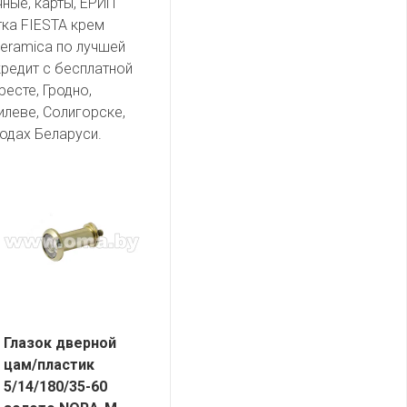
чные, карты, ЕРИП
тка FIESTA крем
eramica по лучшей
кредит с бесплатной
есте, Гродно,
илеве, Солигорске,
одах Беларуси.
Глазок дверной
цам/пластик
5/14/180/35-60