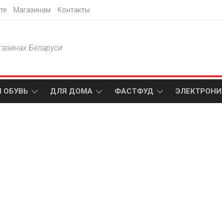
те
Магазинам
Контакты
газинах Беларуси
 ОБУВЬ
ДЛЯ ДОМА
ФАСТФУД
ЭЛЕКТРОНИ
Т
АКСАМИТ
ДОДО
МТС
ПИЦЦА
АМИ
ТЕХНО
МЕБЕЛЬ
ПАПА
ПЛЮС
ДЖОНС
П
БЛАКИТ
ЭЛЕКТРО
BURGER
ЦА
KING
ГАЛАМАРТ
5
ЭЛЕМЕНТ
АСТЕР
DOMINO`S
МАСТАК
PIZZA
A1