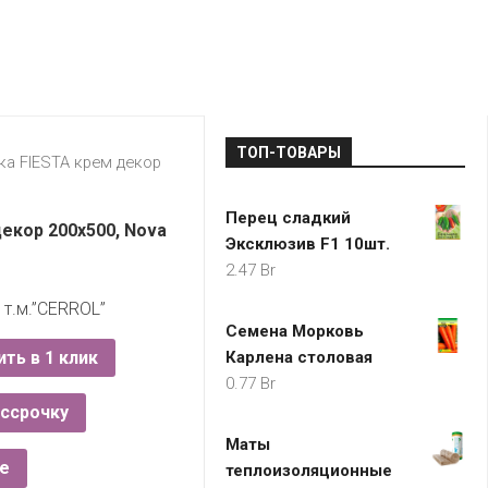
LADA
МОНОМА
УНИВЕРМАГИ
ДОКТОР
ТД
ВЕТ
“НА
RENAULT
ЦАРСКО
ИНТЕРНЕТ-
НЕМИГЕ”
ЗОЛОТО
21VEK.BY
МАГАЗИНЫ
ПЛАНЕТ
VOLKSW
ЗДОРОВ
ЦУМ
ZIKO
ТОП-ТОВАРЫ
ГУМ
7
ка FIESTA крем декор
КАРАТ
БЕЛАРУ
Перец сладкий
I`M
екор 200х500, Nova
Эксклюзив F1 10шт.
КИРМАШ
2.47
Br
 т.м.”CERROL”
Семена Морковь
ить в 1 клик
Карлена столовая
0.77
Br
ассрочку
Маты
е
теплоизоляционные