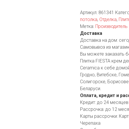
YORK
AR
Артикул:
861341
Катег
потолка
,
Отделка
,
Плит
Метка:
Производитель 
Доставка
TA
Доставка на дом:
сего
Самовывоз из магазин
ARIUS
Вы можете заказать б
Плитка FIESTA крем де
Ceramica к себе домой
Гродно, Витебске, Гоме
Солигорске, Борисове 
Беларуси.
Оплата, кредит и рас
Кредит:
до 24 месяцев
Рассрочка:
до 12 мес
Карты рассрочки:
Карт
Черепаха