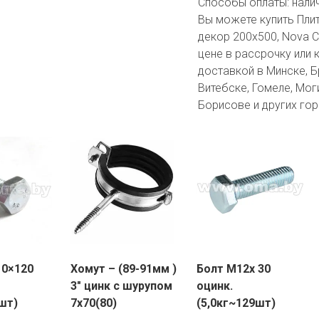
Способы оплаты:
нали
Вы можете купить Пли
декор 200х500, Nova C
цене в рассрочку или 
доставкой в Минске, Бр
Витебске, Гомеле, Мог
Борисове и других гор
10×120
Хомут – (89-91мм )
Болт М12х 30
3″ цинк с шурупом
оцинк.
шт)
7х70(80)
(5,0кг~129шт)