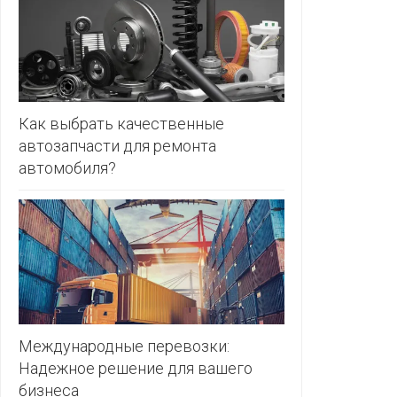
ЗЛАТКА
PULL&BE
ЗОРИНА
SERGE
КВАРТАЛ
ВКУСА
SHAGOVI
Как выбрать качественные
автозапчасти для ремонта
КОПЕЕЧКА
STRADIV
автомобиля?
КОПИЛКА
ZARA
КОРОНА
ПОСТТОРГ
РАДУГА
РОДНЫ
КУТ
Международные перевозки:
Надежное решение для вашего
РУБЛЕВСКИЙ
бизнеса