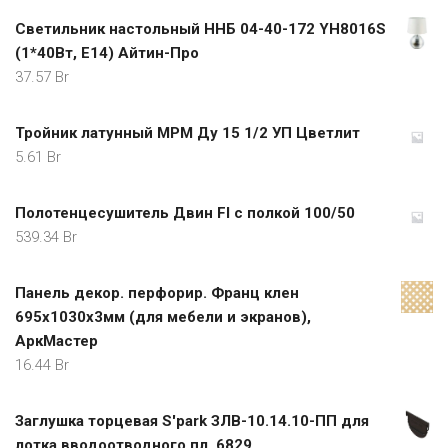
Светильник настольный ННБ 04-40-172 YH8016S
(1*40Вт, E14) Айтин-Про
37.57
Br
Тройник латунный МРМ Ду 15 1/2 УП Цветлит
5.61
Br
Полотенцесушитель Двин Fl с полкой 100/50
539.34
Br
Панель декор. перфорир. Франц клен
695х1030х3мм (для мебели и экранов),
АркМастер
16.44
Br
Заглушка торцевая S'park ЗЛВ-10.14.10-ПП для
лотка вводоотводного пл. 6829