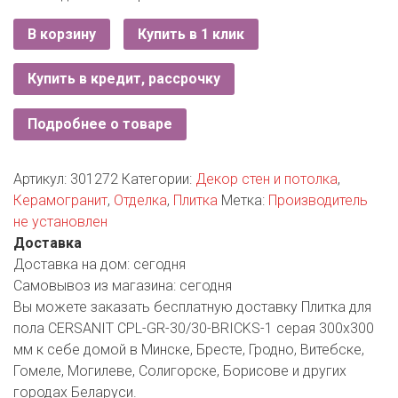
РОДНЫ КУТ
В корзину
Купить в 1 клик
РУБЛЕВСКИЙ
Купить в кредит, рассрочку
САНТА
СОСЕДИ
Подробнее о товаре
ХИТ!
Артикул:
301272
Категории:
Декор стен и потолка
,
Керамогранит
,
Отделка
,
Плитка
Метка:
Производитель
не установлен
Доставка
Доставка на дом:
сегодня
Самовывоз из магазина:
сегодня
Вы можете заказать бесплатную доставку Плитка для
пола CERSANIT CPL-GR-30/30-BRICKS-1 серая 300х300
мм к себе домой в Минске, Бресте, Гродно, Витебске,
Гомеле, Могилеве, Солигорске, Борисове и других
городах Беларуси.