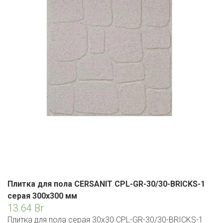
ЕВРОКЭШ
MARK FORMELLE
FIX PRICE
VOLKSWAGEN
ZIKO
ГУМ
ЕВРООПТ
MINIMAX
HOME&YOU
7 КАРАТ
БЕЛАРУСЬ
ЗЛАТКА
MOTHERCARE
JYSK
I`M
КИРМАШ
ЗОРИНА
OSTIN
YORK
КВАРТАЛ ВКУСА
PULL&BEAR
КОПЕЕЧКА
SERGE
КОПИЛКА
SHAGOVITA
КОРОНА
STRADIVARIUS
ПОСТТОРГ
Плитка для пола CERSANIT CPL-GR-30/30-BRICKS-1
ZARA
серая 300х300 мм
РАДУГА
13.64
Br
Плитка для пола серая 30х30 CPL-GR-30/30-BRICKS-1