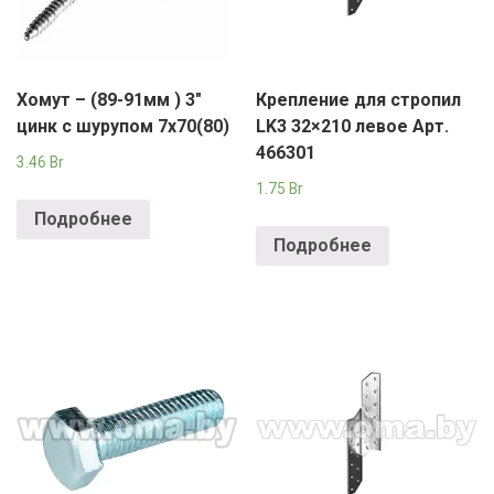
Хомут – (89-91мм ) 3″
Крепление для стропил
цинк с шурупом 7х70(80)
LK3 32×210 левое Арт.
466301
3.46
Br
1.75
Br
Подробнее
Подробнее