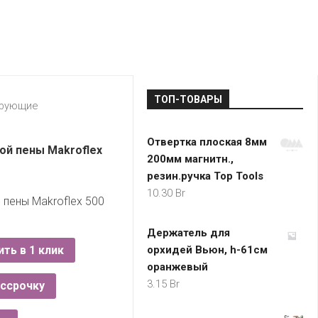
LADA
МОНОМА
УНИВЕРМАГИ
ДОКТОР
ТД
ВЕТ
“НА
RENAULT
ЦАРСКО
ИНТЕРНЕТ-
НЕМИГЕ”
ЗОЛОТО
21VEK.BY
МАГАЗИНЫ
ПЛАНЕТ
VOLKSW
ЗДОРОВ
ЦУМ
ZIKO
ТОП-ТОВАРЫ
ГУМ
7
ирующие
КАРАТ
БЕЛАРУ
Отвертка плоская 8мм
I`M
ой пены Makroflex
200мм магнитн.,
КИРМАШ
резин.ручка Top Tools
10.30
Br
 пены Makroflex 500
Держатель для
ить в 1 клик
орхидей Вьюн, h-61см
оранжевый
3.15
Br
ассрочку