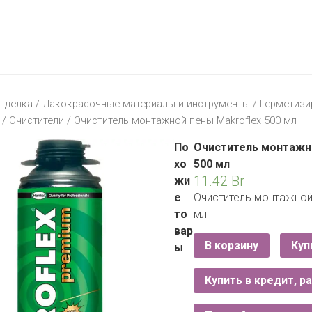
МАТЕРИК
KFC
I-
STORE
МИЛЯ
MCDONALD’S
LIFE
ОМА
:)
ПИНСКДРЕВ
тделка
/
Лакокрасочные материалы и инструменты
/
Герметиз
КОРОНА
/
Очистители
/ Очиститель монтажной пены Makroflex 500 мл
ТЕХНО
СКЛАД
НА
По
Очиститель монтажн
МКАД
хо
500 мл
11.42
Br
жи
ТРИ
е
Очиститель монтажной
ЦЕНЫ
то
мл
FIX
E
вар
PRICE
В корзину
Куп
ы
HOME&YOU
Купить в кредит, р
CARE
JYSK