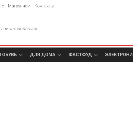
те
Магазинам
Контакты
газинах Беларуси
 ОБУВЬ
ДЛЯ ДОМА
ФАСТФУД
ЭЛЕКТРОНИ
Т
АКСАМИТ
ДОДО
МТС
ПИЦЦА
АМИ
ТЕХНО
МЕБЕЛЬ
ПАПА
ПЛЮС
ДЖОНС
П
БЛАКИТ
ЭЛЕКТРО
BURGER
ЦА
KING
ГАЛАМАРТ
5
ЭЛЕМЕНТ
АСТЕР
DOMINO`S
МАСТАК
PIZZA
A1