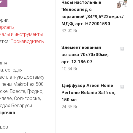
е
Часы настольные
"Велосипед с
корзинкой",34*9,5*22см,ал./
рии:
МДФ, арт. HZ2001590
ериалы
,
33.90
Br
алы и инструменты
,
етка:
Производитель
Элемент кованый
вставка 70х70х30мм,
арт. 13.186.07
дня
10.34
Br
а:
сегодня
есплатную доставку
 пены Makroflex 500
Диффузор Areon Home
ке, Бресте, Гродно,
Perfume Botanic Saffron,
илеве, Солигорске,
150 мл
одах Беларуси.
24.36
Br
срочка
яцев