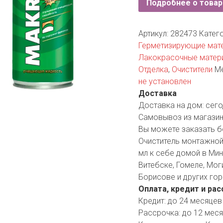
Подробнее о товар
YORK
AR
Артикул:
282473
Катего
Герметизирующие мат
Лакокрасочные матери
TA
Отделка
,
Очистители
М
не установлен
ARIUS
Доставка
Доставка на дом:
сего
Самовывоз из магазин
Вы можете заказать б
Очиститель монтажной
мл к себе домой в Минс
Витебске, Гомеле, Мог
Борисове и других гор
Оплата, кредит и рас
Кредит:
до 24 месяцев
Рассрочка:
до 12 мес