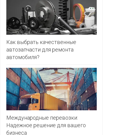
ЗЛАТКА
PULL&BE
ЗОРИНА
SERGE
КВАРТАЛ
ВКУСА
SHAGOVI
Как выбрать качественные
автозапчасти для ремонта
КОПЕЕЧКА
STRADIV
автомобиля?
КОПИЛКА
ZARA
КОРОНА
ПОСТТОРГ
РАДУГА
РОДНЫ
КУТ
Международные перевозки:
Надежное решение для вашего
РУБЛЕВСКИЙ
бизнеса