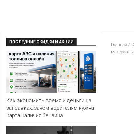
КРАВТ
АЛМИ
BERSHKA
МАГИЯ
БЕЛМАРКЕТ
CAPRICE
МИЛА
ДИОНИС
CONTE
ОСТРОВ
ПОСЛЕДНИЕ СКИДКИ И АКЦИИ
ВЕСТА
Главная
/
О
ЧИСТОТЫ
H&M
материалы
И
ВИТАЛЮР
ВКУСА
KARI
ГИППО
HEALTH&BEAUTY
LC
ГРОШЫК
WAIKIKI
КАТАЛОГИ
AVON
ДОБРОНОМ
MARK
FORMELL
FABERLIC
Как экономить время и деньги на
ДОМАШНИЙ
заправках: зачем водителям нужна
MINIMAX
ORIFLAME
карта наличия бензина
ЕВРОКЭШ
MOTHER
ЕВРООПТ
OSTIN