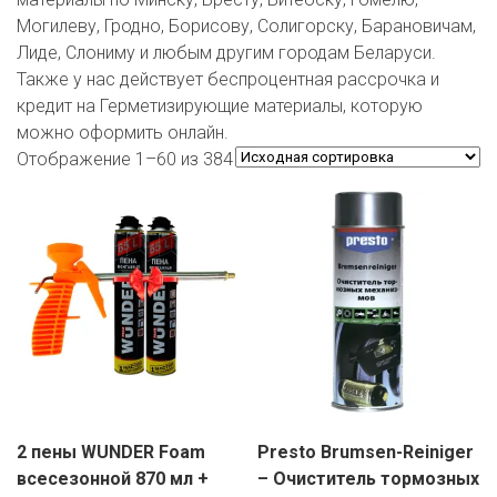
ЕВРОКЭШ
MARK FORMELLE
FIX PRICE
Могилеву, Гродно, Борисову, Солигорску, Барановичам,
VOLKSWAGEN
ZIKO
ГУМ
ЕВРООПТ
Лиде, Слониму и любым другим городам Беларуси.
MINIMAX
HOME&YOU
Также у нас действует беспроцентная рассрочка и
7 КАРАТ
БЕЛАРУСЬ
ЗЛАТКА
кредит на Герметизирующие материалы, которую
MOTHERCARE
JYSK
можно оформить онлайн.
I`M
КИРМАШ
ЗОРИНА
Отображение 1–60 из 384
OSTIN
YORK
КВАРТАЛ ВКУСА
PULL&BEAR
КОПЕЕЧКА
SERGE
КОПИЛКА
SHAGOVITA
КОРОНА
STRADIVARIUS
ПОСТТОРГ
ZARA
РАДУГА
2 пены WUNDER Foam
Presto Brumsen-Reiniger
всесезонной 870 мл +
– Очиститель тормозных