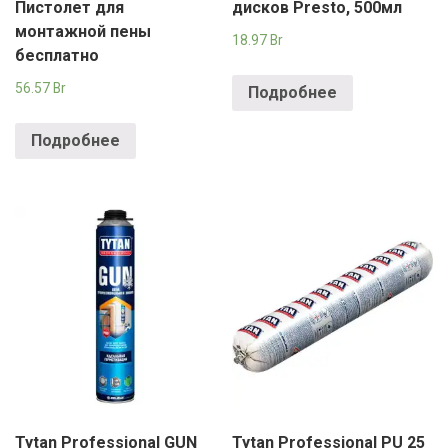
РОДНЫ КУТ
Пистолет для
дисков Presto, 500мл
монтажной пены
18.97
Br
РУБЛЕВСКИЙ
бесплатно
56.57
Br
Подробнее
САНТА
СОСЕДИ
Подробнее
ХИТ!
Tytan Professional GUN
Tytan Professional PU 25