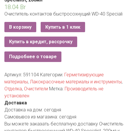
ЕВРОКЭШ
MARK FORMELLE
FIX PRICE
18.04
Br
VOLKSWAGEN
ZIKO
ГУМ
ЕВРООПТ
Очиститель контактов быстросохнущий WD-40 Speciali
MINIMAX
HOME&YOU
7 КАРАТ
БЕЛАРУСЬ
ЗЛАТКА
В корзину
Купить в 1 клик
MOTHERCARE
JYSK
I`M
КИРМАШ
ЗОРИНА
Купить в кредит, рассрочку
OSTIN
YORK
КВАРТАЛ ВКУСА
PULL&BEAR
Подробнее о товаре
КОПЕЕЧКА
SERGE
Артикул:
591104
Категории:
Герметизирующие
КОПИЛКА
материалы
,
Лакокрасочные материалы и инструменты
,
SHAGOVITA
Отделка
,
Очистители
Метка:
Производитель не
КОРОНА
STRADIVARIUS
установлен
Доставка
ПОСТТОРГ
ZARA
Доставка на дом:
сегодня
Самовывоз из магазина:
сегодня
РАДУГА
Вы можете заказать бесплатную доставку Очиститель
контактов быстросохнущий WD-40 Specialist, 200мл к