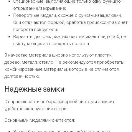
РОДНЫ КУТ
Стационарные, выполняющие только одну функцию –
открывание/закрывание;
РУБЛЕВСКИЙ
Поворотные модели, схожие с ручками-защелками.
Они отличаются формой, сработка происходит за счет
САНТА
поворота вокруг оси;
Варианты для раздвижных систем имеют вид скоб, не
СОСЕДИ
выступающих за плоскость полотна.
ХИТ!
В качестве материала широко используют пластик,
дерево, металл, стекло. Не рекомендуются приобретать
комбинированные материалы, которые не отличаются
долговечностью.
Надежные замки
От правильности выбора запорной системы зависит
удобство эксплуатации двери.
Основными моделями считаются:
Замок без защелки, не имеющий внутреннего