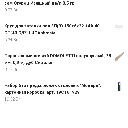
сем Огурец Изящный цв/п 0,5 гр.
0.77
Br
Круг для заточки пил 3П(3) 150х6х32 14А 40
СТ(40 O/P) LUGAabrasiv
6.24
Br
Порог алюминиевый DOMOLETTI полукруглый, 28
мм, 0,9 м, дуб Сицилия
8.17
Br
Набор 6ти предм. ложек столовых "Модерн",
картонная коробка, арт. 19С161929
16.52
Br