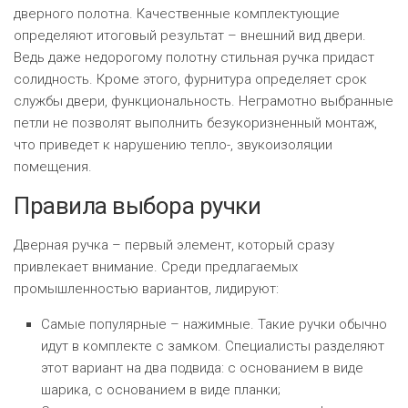
ЕВРОКЭШ
MARK FORMELLE
FIX PRICE
дверного полотна. Качественные комплектующие
VOLKSWAGEN
ZIKO
ГУМ
определяют итоговый результат – внешний вид двери.
ЕВРООПТ
MINIMAX
HOME&YOU
Ведь даже недорогому полотну стильная ручка придаст
7 КАРАТ
БЕЛАРУСЬ
солидность. Кроме этого, фурнитура определяет срок
ЗЛАТКА
MOTHERCARE
JYSK
службы двери, функциональность. Неграмотно выбранные
I`M
КИРМАШ
петли не позволят выполнить безукоризненный монтаж,
ЗОРИНА
OSTIN
YORK
что приведет к нарушению тепло-, звукоизоляции
КВАРТАЛ ВКУСА
помещения.
PULL&BEAR
Правила выбора ручки
КОПЕЕЧКА
SERGE
Дверная ручка – первый элемент, который сразу
КОПИЛКА
SHAGOVITA
привлекает внимание. Среди предлагаемых
КОРОНА
промышленностью вариантов, лидируют:
STRADIVARIUS
Самые популярные – нажимные. Такие ручки обычно
ПОСТТОРГ
ZARA
идут в комплекте с замком. Специалисты разделяют
этот вариант на два подвида: с основанием в виде
РАДУГА
шарика, с основанием в виде планки;