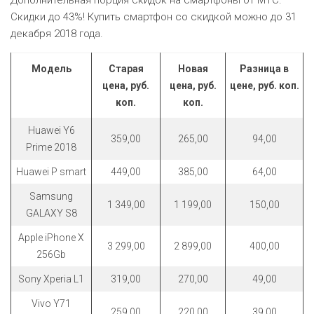
Дополнительная порция скидок на смартфоны от МТС.
ЕВРОКЭШ
MARK FORMELLE
FIX PRICE
Скидки до 43%! Купить смартфон со скидкой можно до 31
VOLKSWAGEN
ZIKO
ГУМ
ЕВРООПТ
декабря 2018 года.
MINIMAX
HOME&YOU
7 КАРАТ
БЕЛАРУСЬ
ЗЛАТКА
MOTHERCARE
Модель
Старая
Новая
Разница в
JYSK
I`M
КИРМАШ
цена, руб.
цена, руб.
цене, руб. коп.
ЗОРИНА
OSTIN
коп.
коп.
YORK
КВАРТАЛ ВКУСА
Huawei Y6
PULL&BEAR
359,00
265,00
94,00
Prime 2018
КОПЕЕЧКА
SERGE
Huawei P smart
449,00
385,00
64,00
КОПИЛКА
SHAGOVITA
Samsung
1 349,00
1 199,00
150,00
GALAXY S8
КОРОНА
STRADIVARIUS
Apple iPhone X
3 299,00
2 899,00
400,00
ПОСТТОРГ
256Gb
ZARA
Sony Xperia L1
319,00
270,00
49,00
РАДУГА
Vivo Y71
259,00
220,00
39,00