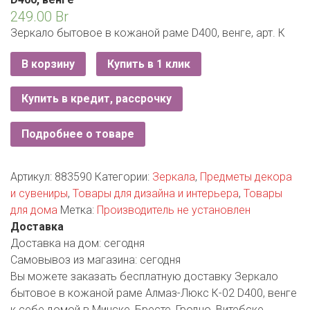
ЕВРОКЭШ
MARK FORMELLE
FIX PRICE
249.00
Br
VOLKSWAGEN
ZIKO
ГУМ
ЕВРООПТ
Зеркало бытовое в кожаной раме D400, венге, арт. К
MINIMAX
HOME&YOU
7 КАРАТ
БЕЛАРУСЬ
ЗЛАТКА
В корзину
Купить в 1 клик
MOTHERCARE
JYSK
I`M
КИРМАШ
ЗОРИНА
Купить в кредит, рассрочку
OSTIN
YORK
КВАРТАЛ ВКУСА
PULL&BEAR
Подробнее о товаре
КОПЕЕЧКА
SERGE
Артикул:
883590
Категории:
Зеркала
,
Предметы декора
КОПИЛКА
и сувениры
,
Товары для дизайна и интерьера
,
Товары
SHAGOVITA
для дома
Метка:
Производитель не установлен
КОРОНА
STRADIVARIUS
Доставка
Доставка на дом:
сегодня
ПОСТТОРГ
ZARA
Самовывоз из магазина:
сегодня
Вы можете заказать бесплатную доставку Зеркало
РАДУГА
бытовое в кожаной раме Алмаз-Люкс К-02 D400, венге
к себе домой в Минске, Бресте, Гродно, Витебске,