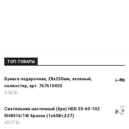
Бумага подарочная, 28х250мм, зеленый,
полиэстер, арт. 767610450
9.34
Br
Светильник настенный (бра) НББ 03-60-102
RH8016/1W бронза (1x60Вт,E27)
49.77
Br
Мат нагревательный Теплолюкс ProfiMat 1440
Вт/8,0 кв.м
593.88
Br
Ручка для молотка, кувалды 12932, 900 мм 8-10 кг
27.10
Br
Смеситель для кухни Grohe Start 32441001