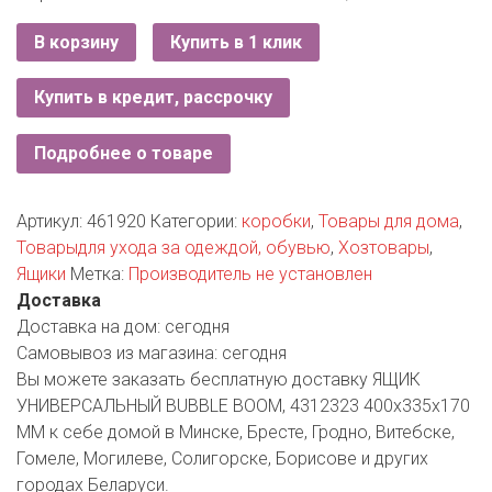
РОДНЫ КУТ
В корзину
Купить в 1 клик
РУБЛЕВСКИЙ
Купить в кредит, рассрочку
САНТА
СОСЕДИ
Подробнее о товаре
ХИТ!
Артикул:
461920
Категории:
коробки
,
Товары для дома
,
Товарыдля ухода за одеждой, обувью
,
Хозтовары
,
Ящики
Метка:
Производитель не установлен
Доставка
Доставка на дом:
сегодня
Самовывоз из магазина:
сегодня
Вы можете заказать бесплатную доставку ЯЩИК
УНИВЕРСАЛЬНЫЙ BUBBLE BOOM, 4312323 400х335х170
ММ к себе домой в Минске, Бресте, Гродно, Витебске,
Гомеле, Могилеве, Солигорске, Борисове и других
городах Беларуси.