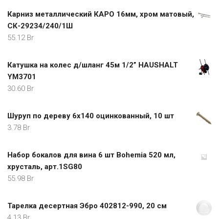
Карниз металлический КАРО 16мм, хром матовый,
СК-29234/240/1Ш
55.12
Br
Катушка на колес д/шланг 45м 1/2” HAUSHALT
YM3701
30.60
Br
Шуруп по дереву 6х140 оцинкованный, 10 шт
3.78
Br
Набор бокалов для вина 6 шт Bohemia 520 мл,
хрусталь, арт.1SG80
55.98
Br
Тарелка десертная Эбро 402812-990, 20 см
4.13
Br