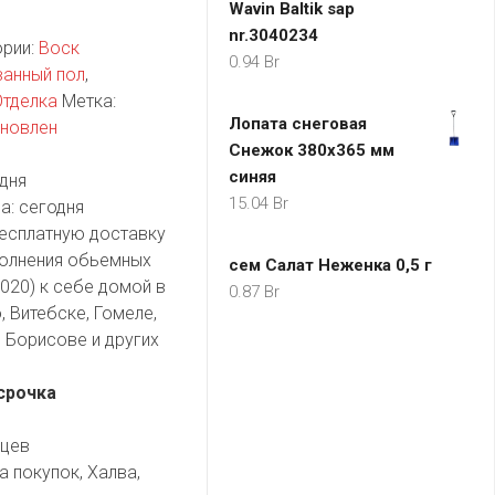
Wavin Baltik sap
nr.3040234
ории:
Воск
0.94
Br
анный пол
,
Отделка
Метка:
Лопата снеговая
ановлен
Снежок 380х365 мм
синяя
дня
15.04
Br
а:
сегодня
есплатную доставку
полнения обьемных
сем Салат Неженка 0,5 г
020) к себе домой в
0.87
Br
, Витебске, Гомеле,
 Борисове и других
срочка
яцев
а покупок, Халва,