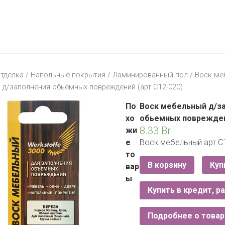
МАТЕРИК
KFC
I-
STORE
МИЛЯ
MCDONALD’S
LIFE
ОМА
:)
ПИНСКДРЕВ
тделка
/
Напольные покрытия
/
Ламинированный пол
/
Воск ме
КОРОНА
 д/заполнения обьемных повреждений (арт.С12-020)
ТЕХНО
СКЛАД
НА
По
Воск мебельный д/з
МКАД
хо
обьемных повреждени
8.33
Br
жи
ТРИ
е
Воск мебельный арт.С
ЦЕНЫ
то
FIX
E
В корзину
Куп
вар
PRICE
ы
Купить в кредит, р
HOME&YOU
CARE
JYSK
Подробнее о товар