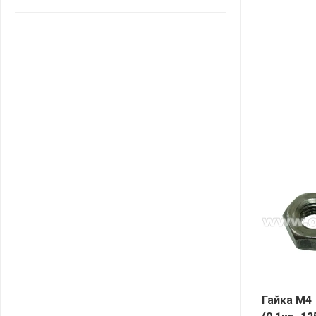
САНТА
СОСЕДИ
ХИТ!
Гайка М4