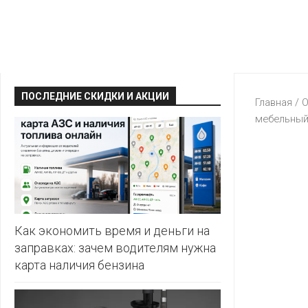
КРАВТ
АЛМИ
BERSHKA
МАГИЯ
БЕЛМАРКЕТ
CAPRICE
МИЛА
ДИОНИС
CONTE
ОСТРОВ
ПОСЛЕДНИЕ СКИДКИ И АКЦИИ
ВЕСТА
Главная
/
О
ЧИСТОТЫ
H&M
мебельный
И
ВИТАЛЮР
ВКУСА
KARI
ГИППО
HEALTH&BEAUTY
LC
ГРОШЫК
WAIKIKI
КАТАЛОГИ
AVON
ДОБРОНОМ
MARK
FORMELL
FABERLIC
Как экономить время и деньги на
ДОМАШНИЙ
заправках: зачем водителям нужна
MINIMAX
ORIFLAME
карта наличия бензина
ЕВРОКЭШ
MOTHER
ЕВРООПТ
OSTIN