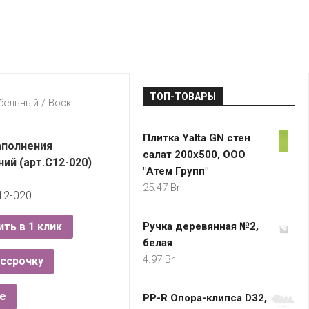
LADA
МОНОМА
УНИВЕРМАГИ
ДОКТОР
ТД
ВЕТ
“НА
RENAULT
ЦАРСКО
ИНТЕРНЕТ-
НЕМИГЕ”
ЗОЛОТО
21VEK.BY
МАГАЗИНЫ
ПЛАНЕТ
VOLKSW
ЗДОРОВ
ЦУМ
ZIKO
ТОП-ТОВАРЫ
ГУМ
7
бельный
/ Воск
КАРАТ
БЕЛАРУ
Плитка Yalta GN стен
I`M
аполнения
салат 200х500, ООО
КИРМАШ
й (арт.С12-020)
"Атем Групп"
25.47
Br
12-020
ить в 1 клик
Ручка деревянная №2,
белая
4.97
Br
ассрочку
е
PP-R Опора-клипса D32,