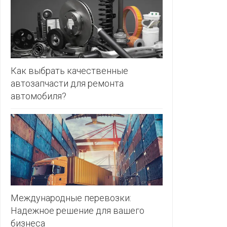
ЗЛАТКА
PULL&BE
ЗОРИНА
SERGE
КВАРТАЛ
ВКУСА
SHAGOVI
Как выбрать качественные
автозапчасти для ремонта
КОПЕЕЧКА
STRADIV
автомобиля?
КОПИЛКА
ZARA
КОРОНА
ПОСТТОРГ
РАДУГА
РОДНЫ
КУТ
Международные перевозки:
Надежное решение для вашего
РУБЛЕВСКИЙ
бизнеса