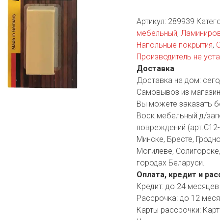
YORK
AR
Артикул:
289939
Катег
мебельный
,
Ламиниров
Напольные покрытия
,
Производитель не уст
TA
Доставка
Доставка на дом:
сего
ARIUS
Самовывоз из магазин
Вы можете заказать б
Воск мебельный д/за
повреждений (арт.С12-
Минске, Бресте, Гродно
Могилеве, Солигорске,
городах Беларуси.
Оплата, кредит и рас
Кредит:
до 24 месяцев
Рассрочка:
до 12 мес
Карты рассрочки:
Карт