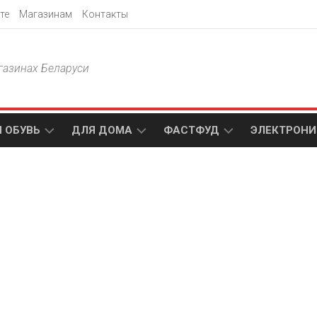
те
Магазинам
Контакты
газинах Беларуси
 ОБУВЬ
ДЛЯ ДОМА
ФАСТФУД
ЭЛЕКТРОНИ
Т
АКСАМИТ
ДОДО
МТС
ПИЦЦА
АМИ
ТЕХНО
МЕБЕЛЬ
ПАПА
ПЛЮС
ДЖОНС
П
БЛАКИТ
ЭЛЕКТРО
BURGER
ЦА
KING
ГАЛАМАРТ
5
ЭЛЕМЕНТ
АСТЕР
DOMINO`S
МАСТАК
PIZZA
A1