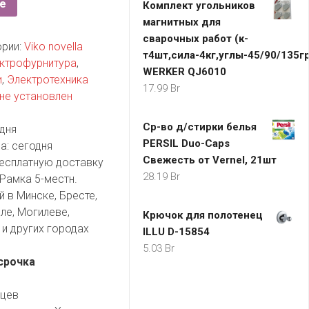
е
Комплект угольников
магнитных для
сварочных работ (к-
ории:
Viko novella
т4шт,сила-4кг,углы-45/90/135г
ектрофурнитура
,
WERKER QJ6010
и
,
Электротехника
17.99
Br
не установлен
Ср-во д/стирки белья
дня
PERSIL Duo-Caps
а:
сегодня
Свежесть от Vernel, 21шт
есплатную доставку
28.19
Br
Рамка 5-местн.
 в Минске, Бресте,
ле, Могилеве,
Крючок для полотенец
и других городах
ILLU D-15854
5.03
Br
срочка
яцев