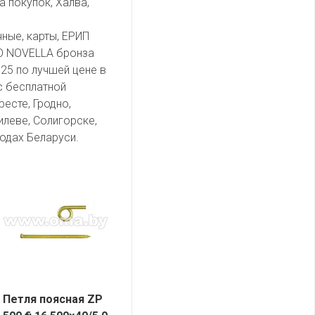
а покупок, Халва,
чные, карты, ЕРИП
O NOVELLA бронза
25 по лучшей цене в
с бесплатной
есте, Гродно,
илеве, Солигорске,
одах Беларуси.
Петля поясная ZP