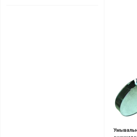
САНТА
СОСЕДИ
ХИТ!
Умываль