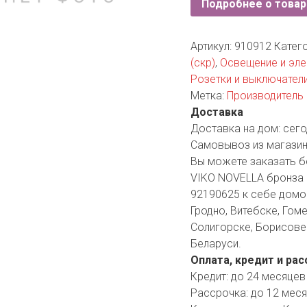
Подробнее о товар
YORK
AR
Артикул:
910912
Катег
(скр)
,
Освещение и эл
Розетки и выключател
TA
Метка:
Производитель 
Доставка
ARIUS
Доставка на дом:
сего
Самовывоз из магазин
Вы можете заказать б
VIKO NOVELLA бронза 
92190625 к себе домой
Гродно, Витебске, Гоме
Солигорске, Борисове 
Беларуси.
Оплата, кредит и рас
Кредит:
до 24 месяцев
Рассрочка:
до 12 мес