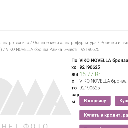
МАТЕРИК
KFC
I-
STORE
МИЛЯ
MCDONALD’S
LIFE
ОМА
:)
ПИНСКДРЕВ
лектротехника
/
Освещение и электрофурнитура
/
Розетки и вы
КОРОНА
р)
/ VIKO NOVELLA бронза Рамка 5-местн. 92190625
ТЕХНО
СКЛАД
НА
По
VIKO NOVELLA бронза
МКАД
хо
92190625
15.77
Br
жи
ТРИ
е
VIKO NOVELLA бронза 
ЦЕНЫ
то
92190625
FIX
E
вар
PRICE
В корзину
Куп
ы
HOME&YOU
Купить в кредит, р
CARE
JYSK