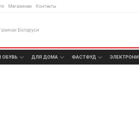
те
Магазинам
Контакты
газинах Беларуси
 ОБУВЬ
ДЛЯ ДОМА
ФАСТФУД
ЭЛЕКТРОНИ
Т
АКСАМИТ
ДОДО
МТС
ПИЦЦА
АМИ
ТЕХНО
МЕБЕЛЬ
ПАПА
ПЛЮС
ДЖОНС
П
БЛАКИТ
ЭЛЕКТРО
BURGER
ЦА
KING
ГАЛАМАРТ
5
ЭЛЕМЕНТ
АСТЕР
DOMINO`S
МАСТАК
PIZZA
A1