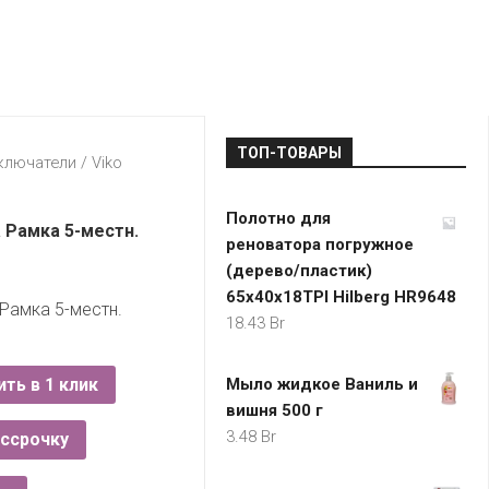
LADA
МОНОМА
УНИВЕРМАГИ
ДОКТОР
ТД
ВЕТ
“НА
RENAULT
ЦАРСКО
ИНТЕРНЕТ-
НЕМИГЕ”
ЗОЛОТО
21VEK.BY
МАГАЗИНЫ
ПЛАНЕТ
VOLKSW
ЗДОРОВ
ЦУМ
ZIKO
ТОП-ТОВАРЫ
ГУМ
7
ключатели
/
Viko
КАРАТ
БЕЛАРУ
Полотно для
I`M
 Рамка 5-местн.
реноватора погружное
КИРМАШ
(дерево/пластик)
65х40х18TPI Hilberg HR9648
Рамка 5-местн.
18.43
Br
ить в 1 клик
Мыло жидкое Ваниль и
вишня 500 г
3.48
Br
ассрочку