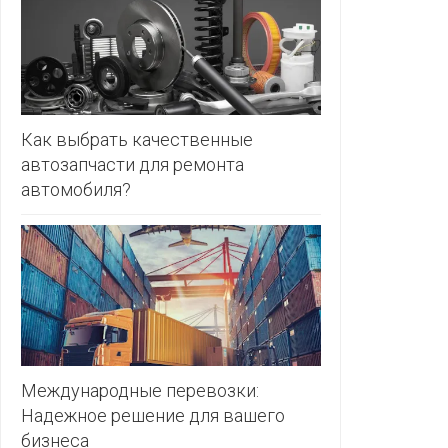
ЗЛАТКА
PULL&BE
ЗОРИНА
SERGE
КВАРТАЛ
ВКУСА
SHAGOVI
Как выбрать качественные
автозапчасти для ремонта
КОПЕЕЧКА
STRADIV
автомобиля?
КОПИЛКА
ZARA
КОРОНА
ПОСТТОРГ
РАДУГА
РОДНЫ
КУТ
Международные перевозки:
Надежное решение для вашего
РУБЛЕВСКИЙ
бизнеса