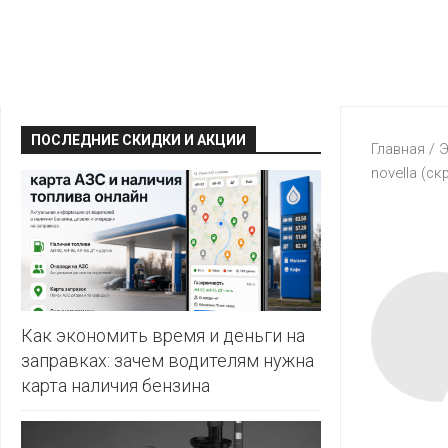
КРАВТ
АЛМИ
BERSHKA
МАГИЯ
БЕЛМАРКЕТ
CAPRICE
МИЛА
ДИОНИС
CONTE
ОСТРОВ
ПОСЛЕДНИЕ СКИДКИ И АКЦИИ
ВЕСТА
Главная
/
Э
ЧИСТОТЫ
H&M
novella (ск
И
ВИТАЛЮР
ВКУСА
KARI
ГИППО
HEALTH&BEAUTY
LC
ГРОШЫК
WAIKIKI
КАТАЛОГИ
AVON
ДОБРОНОМ
MARK
FORMELL
FABERLIC
Как экономить время и деньги на
ДОМАШНИЙ
заправках: зачем водителям нужна
MINIMAX
ORIFLAME
карта наличия бензина
ЕВРОКЭШ
MOTHER
ЕВРООПТ
OSTIN