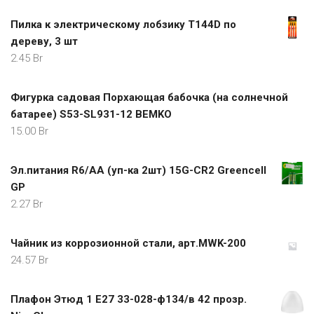
Пилка к электрическому лобзику T144D по
дереву, 3 шт
2.45
Br
Фигурка садовая Порхающая бабочка (на солнечной
батарее) S53-SL931-12 BEMKO
15.00
Br
Эл.питания R6/AA (уп-ка 2шт) 15G-CR2 Greencell
GP
2.27
Br
Чайник из коррозионной стали, арт.MWK-200
24.57
Br
Плафон Этюд 1 Е27 33-028-ф134/в 42 прозр.