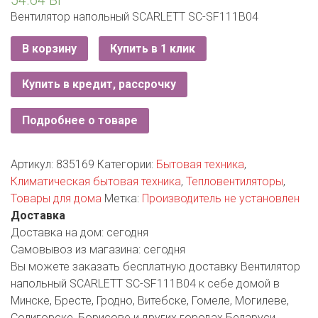
ЕВРОКЭШ
MARK FORMELLE
FIX PRICE
Вентилятор напольный SCARLETT SC-SF111B04
VOLKSWAGEN
ZIKO
ГУМ
ЕВРООПТ
MINIMAX
HOME&YOU
В корзину
Купить в 1 клик
7 КАРАТ
БЕЛАРУСЬ
ЗЛАТКА
MOTHERCARE
JYSK
Купить в кредит, рассрочку
I`M
КИРМАШ
ЗОРИНА
OSTIN
YORK
Подробнее о товаре
КВАРТАЛ ВКУСА
PULL&BEAR
КОПЕЕЧКА
Артикул:
835169
Категории:
Бытовая техника
,
SERGE
Климатическая бытовая техника
,
Тепловентиляторы
,
КОПИЛКА
Товары для дома
Метка:
Производитель не установлен
SHAGOVITA
Доставка
КОРОНА
STRADIVARIUS
Доставка на дом:
сегодня
Самовывоз из магазина:
сегодня
ПОСТТОРГ
ZARA
Вы можете заказать бесплатную доставку Вентилятор
напольный SCARLETT SC-SF111B04 к себе домой в
РАДУГА
Минске, Бресте, Гродно, Витебске, Гомеле, Могилеве,
Солигорске, Борисове и других городах Беларуси.