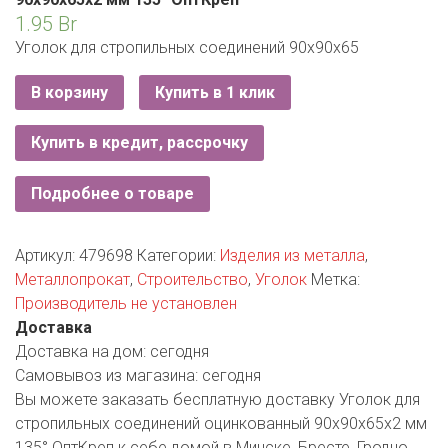
ЕВРОКЭШ
MARK FORMELLE
FIX PRICE
1.95
Br
VOLKSWAGEN
ZIKO
ГУМ
ЕВРООПТ
Уголок для стропильных соединений 90х90х65
MINIMAX
HOME&YOU
7 КАРАТ
БЕЛАРУСЬ
ЗЛАТКА
В корзину
Купить в 1 клик
MOTHERCARE
JYSK
I`M
КИРМАШ
ЗОРИНА
Купить в кредит, рассрочку
OSTIN
YORK
КВАРТАЛ ВКУСА
PULL&BEAR
Подробнее о товаре
КОПЕЕЧКА
SERGE
Артикул:
479698
Категории:
Изделия из металла
,
КОПИЛКА
Металлопрокат
,
Строительство
,
Уголок
Метка:
SHAGOVITA
Производитель не установлен
КОРОНА
STRADIVARIUS
Доставка
Доставка на дом:
сегодня
ПОСТТОРГ
ZARA
Самовывоз из магазина:
сегодня
Вы можете заказать бесплатную доставку Уголок для
РАДУГА
стропильных соединений оцинкованный 90х90х65х2 мм
135° ОптКреп к себе домой в Минске, Бресте, Гродно,