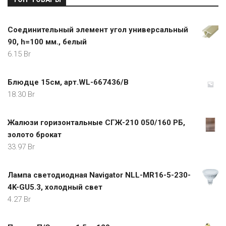
Соединительный элемент угол универсальный
90, h=100 мм., белый
6.15
Br
Блюдце 15см, арт.WL-667436/В
18.30
Br
Жалюзи горизонтальные СГЖ-210 050/160 РБ,
золото брокат
33.97
Br
Лампа светодиодная Navigator NLL-MR16-5-230-
4K-GU5.3, холодный свет
4.27
Br