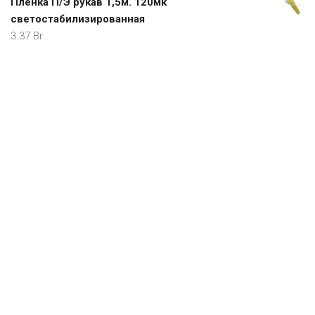
Пленка П/Э рукав 1,5м. 120мк
светостабилизированная
3.37
Br