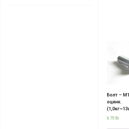
САНТА
СОСЕДИ
ХИТ!
Болт – М
оцинк.
(1,0кг~13
6.70
Br