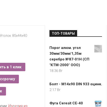
LADA
МОНОМА
УНИВЕРМАГИ
ДОКТОР
ТД
ВЕТ
“НА
RENAULT
ЦАРСКО
ИНТЕРНЕТ-
НЕМИГЕ”
ЗОЛОТО
21VEK.BY
МАГАЗИНЫ
ПЛАНЕТ
VOLKSW
ЗДОРОВ
ЦУМ
ZIKO
ТОП-ТОВАРЫ
ГУМ
7
 Уголок 85х44х40
КАРАТ
БЕЛАРУ
Порог алюм. угол
I`M
30мм/30мм/1,35м
КИРМАШ
серебро №87-01Н (СП
"КТМ-2000" ООО)
ить в 1 клик
18.36
Br
ассрочку
Болт - М14x90 DIN 933 оцинк.
2.17
Br
е
Фуга Ceresit CЕ-40
ории:
Изделия из