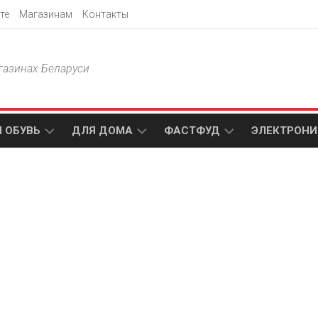
те
Магазинам
Контакты
газинах Беларуси
 ОБУВЬ
ДЛЯ ДОМА
ФАСТФУД
ЭЛЕКТРОНИ
Т
АКСАМИТ
ДОДО
МТС
ПИЦЦА
АМИ
ТЕХНО
МЕБЕЛЬ
ПАПА
ПЛЮС
ДЖОНС
П
БЛАКИТ
ЭЛЕКТРО
BURGER
ЦА
KING
ГАЛАМАРТ
5
ЭЛЕМЕНТ
АСТЕР
DOMINO`S
МАСТАК
PIZZA
A1