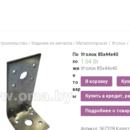
МАТЕРИК
KFC
I-
STORE
МИЛЯ
MCDONALD’S
LIFE
ОМА
:)
ПИНСКДРЕВ
троительство
/
Изделия из металла
/
Металлопрокат
/
Уголок
/
КОРОНА
ТЕХНО
СКЛАД
По
Уголок 85х44х40
НА
1.64
Br
хо
МКАД
жи
Уголок 85х44х40
е
ТРИ
В корзину
Куп
то
ЦЕНЫ
вар
FIX
E
Купить в кредит, р
ы
PRICE
Подробнее о товар
HOME&YOU
CARE
JYSK
Артикул:
367328
Катег