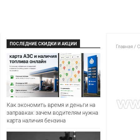
КРАВТ
АЛМИ
BERSHKA
МАГИЯ
БЕЛМАРКЕТ
CAPRICE
МИЛА
ДИОНИС
CONTE
ОСТРОВ
ПОСЛЕДНИЕ СКИДКИ И АКЦИИ
ВЕСТА
Главная
/
С
ЧИСТОТЫ
H&M
И
ВИТАЛЮР
ВКУСА
KARI
ГИППО
HEALTH&BEAUTY
LC
ГРОШЫК
WAIKIKI
КАТАЛОГИ
AVON
ДОБРОНОМ
MARK
FORMELL
FABERLIC
Как экономить время и деньги на
ДОМАШНИЙ
заправках: зачем водителям нужна
MINIMAX
ORIFLAME
карта наличия бензина
ЕВРОКЭШ
MOTHER
ЕВРООПТ
OSTIN