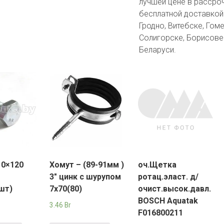
лучшей цене в рассроч
бесплатной доставкой 
Гродно, Витебске, Гоме
Солигорске, Борисове 
Беларуси.
10×120
Хомут – (89-91мм )
оч.Щетка
3″ цинк с шурупом
ротац.эласт. д/
шт)
7х70(80)
очист.высок.давл.
BOSCH Aquatak
3.46
Br
F016800211