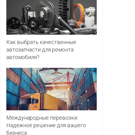
ЗЛАТКА
PULL&BE
ЗОРИНА
SERGE
КВАРТАЛ
ВКУСА
SHAGOVI
Как выбрать качественные
автозапчасти для ремонта
КОПЕЕЧКА
STRADIV
автомобиля?
КОПИЛКА
ZARA
КОРОНА
ПОСТТОРГ
РАДУГА
РОДНЫ
КУТ
Международные перевозки:
Надежное решение для вашего
РУБЛЕВСКИЙ
бизнеса