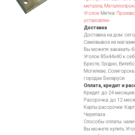
металла
,
Металлопрок
YORK
AR
Уголок
Метка:
Произво
установлен
Доставка
Доставка на дом:
сего
TA
Самовывоз из магазин
Вы можете заказать б
ARIUS
Уголок 85х44х40 к себ
Бресте, Гродно, Витебс
Могилеве, Солигорске,
городах Беларуси.
Оплата, кредит и рас
Кредит:
до 24 месяцев
Рассрочка:
до 12 мес
Карты рассрочки:
Карт
Черепаха
Способы оплаты:
нали
Вы можете купить Уго