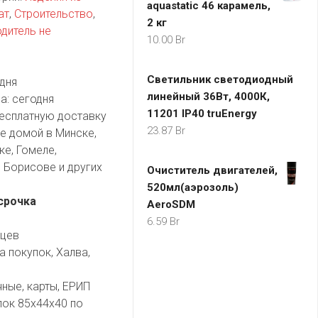
aquastatic 46 карамель,
ат
,
Строительство
,
2 кг
дитель не
10.00
Br
Светильник светодиодный
дня
линейный 36Вт, 4000К,
а:
сегодня
11201 IP40 truEnergy
есплатную доставку
23.87
Br
е домой в Минске,
ке, Гомеле,
 Борисове и других
Очиститель двигателей,
520мл(аэрозоль)
срочка
AeroSDM
6.59
Br
яцев
а покупок, Халва,
чные, карты, ЕРИП
лок 85х44х40 по