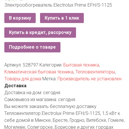
РОДНЫ КУТ
Электрообогреватель Electrolux Prime EFH/S-1125
РУБЛЕВСКИЙ
В корзину
Купить в 1 клик
САНТА
Купить в кредит, рассрочку
СОСЕДИ
Подробнее о товаре
ХИТ!
Артикул:
528797
Категории:
Бытовая техника
,
Климатическая бытовая техника
,
Тепловентиляторы
,
Товары для дома
Метка:
Производитель не установлен
Доставка
Доставка на дом:
сегодня
Самовывоз из магазина:
сегодня
Вы можете заказать бесплатную доставку
Тепловентилятор Electrolux Prime EFH/S-1125, 1,5 кВт к
себе домой в Минске, Бресте, Гродно, Витебске, Гомеле,
Могилеве, Солигорске, Борисове и других городах