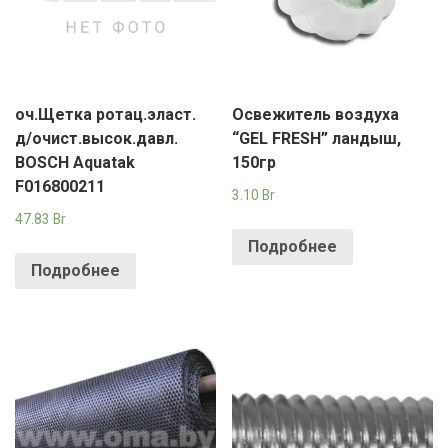
оч.Щетка ротац.эласт.
Освежитель воздуха
д/очист.высок.давл.
“GEL FRESH” ландыш,
BOSCH Aquatak
150гр
F016800211
3.10
Br
47.83
Br
Подробнее
Подробнее