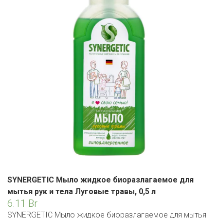
ЕВРОКЭШ
MARK FORMELLE
FIX PRICE
VOLKSWAGEN
ZIKO
ГУМ
ЕВРООПТ
MINIMAX
HOME&YOU
7 КАРАТ
БЕЛАРУСЬ
ЗЛАТКА
MOTHERCARE
JYSK
I`M
КИРМАШ
ЗОРИНА
OSTIN
YORK
КВАРТАЛ ВКУСА
PULL&BEAR
КОПЕЕЧКА
SERGE
КОПИЛКА
SHAGOVITA
КОРОНА
STRADIVARIUS
ПОСТТОРГ
SYNERGETIC Мыло жидкое биоразлагаемое для
ZARA
мытья рук и тела Луговые травы, 0,5 л
РАДУГА
6.11
Br
SYNERGETIC Мыло жидкое биоразлагаемое для мытья