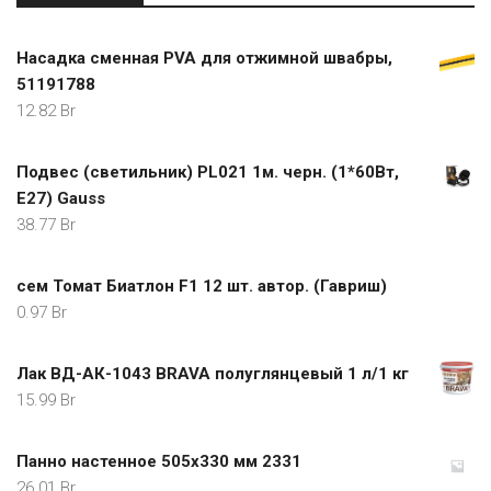
Насадка сменная PVA для отжимной швабры,
51191788
12.82
Br
Подвес (светильник) PL021 1м. черн. (1*60Вт,
Е27) Gauss
38.77
Br
сем Томат Биатлон F1 12 шт. автор. (Гавриш)
0.97
Br
Лак ВД-АК-1043 BRAVA полуглянцевый 1 л/1 кг
15.99
Br
Панно настенное 505x330 мм 2331
26.01
Br