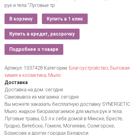
РОДНЫ КУТ
рук и тела “Луговые тр
РУБЛЕВСКИЙ
В корзину
Купить в 1 клик
САНТА
Купить в кредит, рассрочку
СОСЕДИ
Подробнее о товаре
ХИТ!
Артикул:
1037428
Категории:
Благоустройство
,
Бытовая
химия и косметика
,
Мыло
Доставка
Доставка на дом:
сегодня
Самовывоз из магазина:
сегодня
Вы можете заказать бесплатную доставку SYNERGETIC
Мыло жидкое биоразлагаемое для мытья рук и тела
Луговые травы, 0,5 л к себе домой в Минске, Бресте,
Гродно, Витебске, Гомеле, Могилеве, Солигорске,
Борисове и других городах Беларуси.