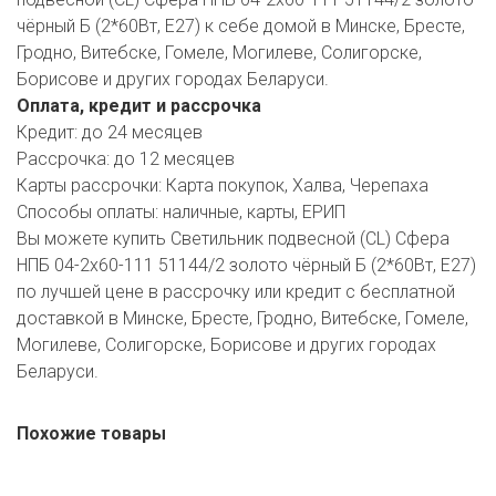
РОДНЫ КУТ
чёрный Б (2*60Вт, Е27) к себе домой в Минске, Бресте,
Гродно, Витебске, Гомеле, Могилеве, Солигорске,
РУБЛЕВСКИЙ
Борисове и других городах Беларуси.
САНТА
Оплата, кредит и рассрочка
Кредит:
до 24 месяцев
СОСЕДИ
Рассрочка:
до 12 месяцев
Карты рассрочки:
Карта покупок, Халва, Черепаха
ХИТ!
Способы оплаты:
наличные, карты, ЕРИП
Вы можете купить Светильник подвесной (CL) Сфера
НПБ 04-2х60-111 51144/2 золото чёрный Б (2*60Вт, Е27)
по лучшей цене в рассрочку или кредит с бесплатной
доставкой в Минске, Бресте, Гродно, Витебске, Гомеле,
Могилеве, Солигорске, Борисове и других городах
Беларуси.
Похожие товары