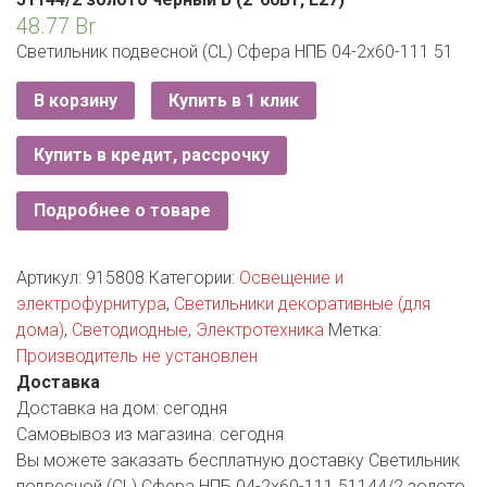
ЕВРОКЭШ
MARK FORMELLE
FIX PRICE
48.77
Br
VOLKSWAGEN
ZIKO
ГУМ
ЕВРООПТ
Светильник подвесной (CL) Сфера НПБ 04-2х60-111 51
MINIMAX
HOME&YOU
7 КАРАТ
БЕЛАРУСЬ
ЗЛАТКА
В корзину
Купить в 1 клик
MOTHERCARE
JYSK
I`M
КИРМАШ
ЗОРИНА
Купить в кредит, рассрочку
OSTIN
YORK
КВАРТАЛ ВКУСА
PULL&BEAR
Подробнее о товаре
КОПЕЕЧКА
SERGE
Артикул:
915808
Категории:
Освещение и
КОПИЛКА
электрофурнитура
,
Светильники декоративные (для
SHAGOVITA
дома)
,
Светодиодные
,
Электротехника
Метка:
КОРОНА
STRADIVARIUS
Производитель не установлен
Доставка
ПОСТТОРГ
ZARA
Доставка на дом:
сегодня
Самовывоз из магазина:
сегодня
РАДУГА
Вы можете заказать бесплатную доставку Светильник
подвесной (CL) Сфера НПБ 04-2х60-111 51144/2 золото