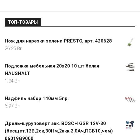
ТОП-ТОВАРЫ
Нож для нарезки зелени PRESTO, арт. 420628
26.25
Br
Подложка мебельная 20х20 10 шт белая
HAUSHALT
1.34
Br
Надфиль набор 140мм 5пр.
6.97
Br
Дрель-шуруповерт акк. BOSCH GSR 12V-30
(бесщет.12В,2ск,30Нм,2акк.2,0Ач,ПСБ10,чем)
06019G9000