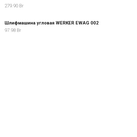
279.90
Br
Шлифмашина угловая WERKER EWAG 002
97.98
Br