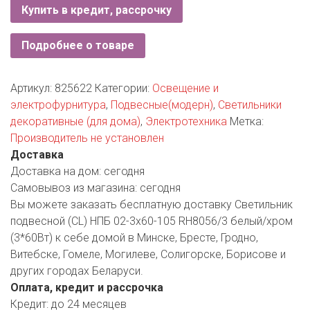
РОДНЫ КУТ
Купить в кредит, рассрочку
РУБЛЕВСКИЙ
Подробнее о товаре
САНТА
Артикул:
825622
Категории:
Освещение и
СОСЕДИ
электрофурнитура
,
Подвесные(модерн)
,
Светильники
декоративные (для дома)
,
Электротехника
Метка:
ХИТ!
Производитель не установлен
Доставка
Доставка на дом:
сегодня
Самовывоз из магазина:
сегодня
Вы можете заказать бесплатную доставку Светильник
подвесной (CL) НПБ 02-3х60-105 RH8056/3 белый/хром
(3*60Вт) к себе домой в Минске, Бресте, Гродно,
Витебске, Гомеле, Могилеве, Солигорске, Борисове и
других городах Беларуси.
Оплата, кредит и рассрочка
Кредит:
до 24 месяцев