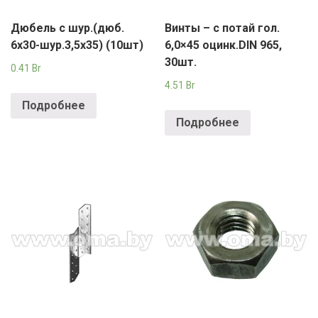
Дюбель с шур.(дюб.
Винты – с потай гол.
6х30-шур.3,5х35) (10шт)
6,0×45 оцинк.DIN 965,
30шт.
0.41
Br
4.51
Br
Подробнее
Подробнее