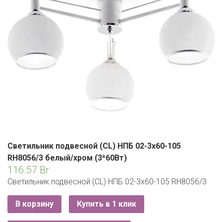
ЕВРОКЭШ
MARK FORMELLE
FIX PRICE
VOLKSWAGEN
ZIKO
ГУМ
ЕВРООПТ
MINIMAX
HOME&YOU
7 КАРАТ
БЕЛАРУСЬ
ЗЛАТКА
MOTHERCARE
JYSK
I`M
КИРМАШ
ЗОРИНА
OSTIN
YORK
КВАРТАЛ ВКУСА
PULL&BEAR
КОПЕЕЧКА
SERGE
КОПИЛКА
SHAGOVITA
Светильник подвесной (CL) НПБ 02-3х60-105
КОРОНА
RH8056/3 белый/хром (3*60Вт)
STRADIVARIUS
116.57
Br
ПОСТТОРГ
Светильник подвесной (CL) НПБ 02-3х60-105 RH8056/3
ZARA
РАДУГА
В корзину
Купить в 1 клик