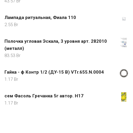
43.57
Br
Лампада ритуальная, Фиала 110
2.55
Br
Полочка угловая Эскала, 3 уровня арт. 282010
(металл)
83.53
Br
Гайка - ф Контр 1/2 (ДУ-15 В) VTr.655.N.0004
1.17
Br
сем Фасоль Гречанка 5г автор. Н17
1.17
Br