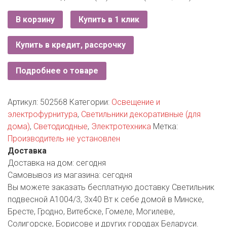
РОДНЫ КУТ
В корзину
Купить в 1 клик
РУБЛЕВСКИЙ
Купить в кредит, рассрочку
САНТА
СОСЕДИ
Подробнее о товаре
ХИТ!
Артикул:
502568
Категории:
Освещение и
электрофурнитура
,
Светильники декоративные (для
дома)
,
Светодиодные
,
Электротехника
Метка:
Производитель не установлен
Доставка
Доставка на дом:
сегодня
Самовывоз из магазина:
сегодня
Вы можете заказать бесплатную доставку Светильник
подвесной A1004/3, 3х40 Вт к себе домой в Минске,
Бресте, Гродно, Витебске, Гомеле, Могилеве,
Солигорске, Борисове и других городах Беларуси.