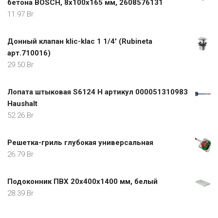
бетона BOSCH, 8x100х165 мм, 2608576131
11.97
Br
Донный клапан klic-klac 1 1/4' (Rubineta
арт.710016)
29.50
Br
Лопата штыковая S6124 H артикул 000051310983
Haushalt
52.26
Br
Решетка-гриль глубокая универсальная
26.79
Br
Подоконник ПВХ 20х400х1400 мм, белый
28.39
Br