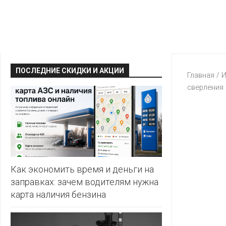
КРАВТ
АЛМИ
BERSHKA
МАГИЯ
БЕЛМАРКЕТ
CAPRICE
МИЛА
ДИОНИС
CONTE
ОСТРОВ
ПОСЛЕДНИЕ СКИДКИ И АКЦИИ
ВЕСТА
Главная
/
И
ЧИСТОТЫ
H&M
сверления 
И
ВИТАЛЮР
ВКУСА
KARI
ГИППО
HEALTH&BEAUTY
LC
ГРОШЫК
WAIKIKI
КАТАЛОГИ
AVON
ДОБРОНОМ
MARK
FORMELL
FABERLIC
Как экономить время и деньги на
ДОМАШНИЙ
заправках: зачем водителям нужна
MINIMAX
ORIFLAME
карта наличия бензина
ЕВРОКЭШ
MOTHER
ЕВРООПТ
OSTIN