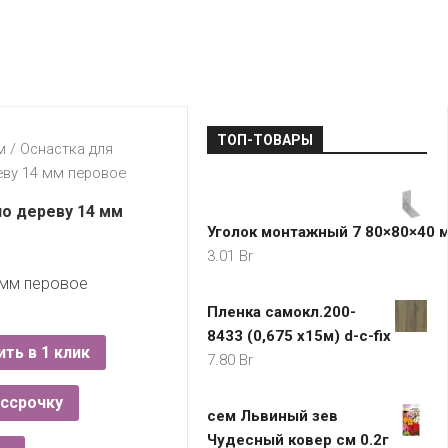
LADA
МОНОМА
УНИВЕРМАГИ
ДОКТОР
ТД
ВЕТ
“НА
RENAULT
ЦАРСКО
ИНТЕРНЕТ-
НЕМИГЕ”
ЗОЛОТО
21VEK.BY
МАГАЗИНЫ
ПЛАНЕТ
VOLKSW
ЗДОРОВ
ЦУМ
ZIKO
ТОП-ТОВАРЫ
ГУМ
7
м
/
Оснастка для
КАРАТ
ву 14 мм перовое
БЕЛАРУ
I`M
о дереву 14 мм
КИРМАШ
Уголок монтажный 7 80×80×40 м
3.01
Br
0мм перовое
Пленка самокл.200-
8433 (0,675 х15м) d-c-fix
ить в 1 клик
7.80
Br
ассрочку
сем Львиный зев
Чудесный ковер см 0.2г