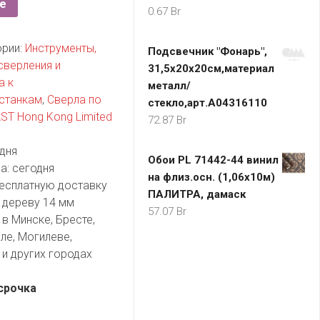
е
0.67
Br
ории:
Инструменты,
Подсвечник "Фонарь",
сверления и
31,5х20х20см,материал
а к
металл/
 станкам
,
Сверла по
стекло,арт.A04316110
ST Hong Kong Limited
72.87
Br
дня
Обои PL 71442-44 винил
а:
сегодня
на флиз.осн. (1,06х10м)
есплатную доставку
ПАЛИТРА, дамаск
 дереву 14 мм
57.07
Br
в Минске, Бресте,
ле, Могилеве,
и других городах
срочка