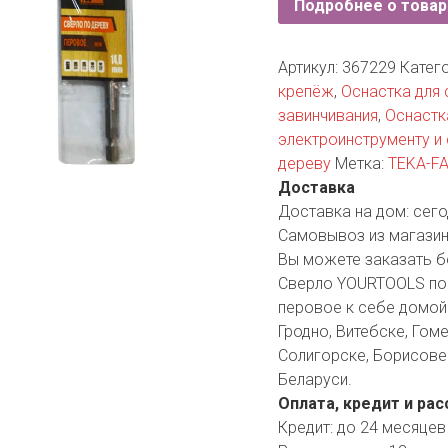
Подробнее о товар
YORK
AR
Артикул:
367229
Катег
крепёж
,
Оснастка для 
завинчивания
,
Оснастк
TA
электроинструменту и
дереву
Метка:
TEKA-FA
ARIUS
Доставка
Доставка на дом:
сего
Самовывоз из магазин
Вы можете заказать б
Сверло YOURTOOLS по
перовое к себе домой 
Гродно, Витебске, Гоме
Солигорске, Борисове 
Беларуси.
Оплата, кредит и рас
Кредит:
до 24 месяцев