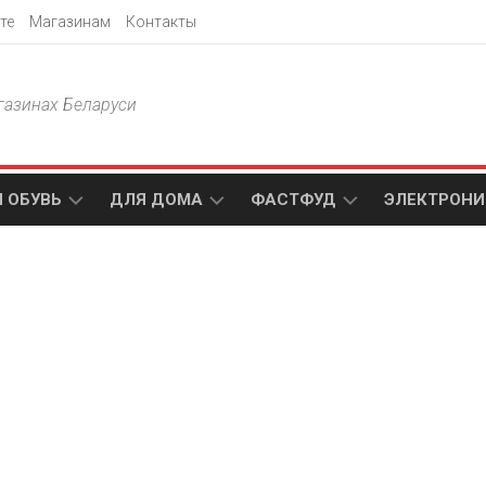
те
Магазинам
Контакты
газинах Беларуси
 ОБУВЬ
ДЛЯ ДОМА
ФАСТФУД
ЭЛЕКТРОНИ
Т
АКСАМИТ
ДОДО
МТС
ПИЦЦА
АМИ
ТЕХНО
МЕБЕЛЬ
ПАПА
ПЛЮС
ДЖОНС
П
БЛАКИТ
ЭЛЕКТРО
BURGER
ЦА
KING
ГАЛАМАРТ
5
ЭЛЕМЕНТ
АСТЕР
DOMINO`S
МАСТАК
PIZZA
A1