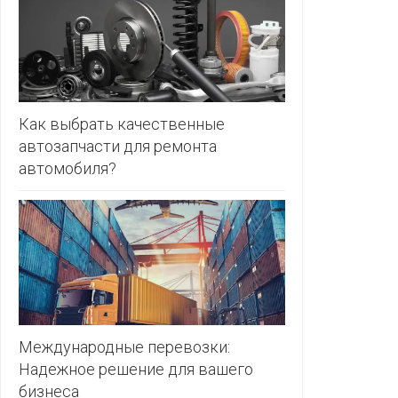
ЗЛАТКА
PULL&BE
ЗОРИНА
SERGE
КВАРТАЛ
ВКУСА
SHAGOVI
Как выбрать качественные
автозапчасти для ремонта
КОПЕЕЧКА
STRADIV
автомобиля?
КОПИЛКА
ZARA
КОРОНА
ПОСТТОРГ
РАДУГА
РОДНЫ
КУТ
Международные перевозки:
Надежное решение для вашего
РУБЛЕВСКИЙ
бизнеса