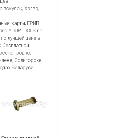
яцев
а покупок, Халва,
чные, карты, ЕРИП
ерло YOURTOOLS по
 по лучшей цене в
с бесплатной
есте, Гродно,
илеве, Солигорске,
одах Беларуси.