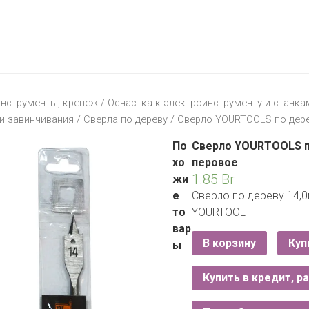
МАТЕРИК
KFC
I-
STORE
МИЛЯ
MCDONALD’S
LIFE
ОМА
:)
ПИНСКДРЕВ
нструменты, крепёж
/
Оснастка к электроинструменту и станка
КОРОНА
и завинчивания
/
Сверла по дереву
/ Сверло YOURTOOLS по дере
ТЕХНО
СКЛАД
НА
По
Сверло YOURTOOLS п
МКАД
хо
перовое
1.85
Br
жи
ТРИ
е
Сверло по дереву 14,
ЦЕНЫ
то
YOURTOOL
FIX
E
вар
PRICE
В корзину
Куп
ы
HOME&YOU
Купить в кредит, р
CARE
JYSK