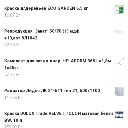
Краска д/деревьев ECO GARDEN 6,5 кг
16.87
Br
Репродукция "Закат" 50/70 (1) мдф
в13,арт.8Л1042
42.19
Br
Комплект для раздв.двер. HELAFORM 365 L=1,8м
1х45кг
57.77
Br
Радиатор Лидея ЛК 21-511 тип 21, 500х1100
147.66
Br
Краска DULUX Trade VELVET TOUCH матовая белая
BW, 10 л
257.00
Br