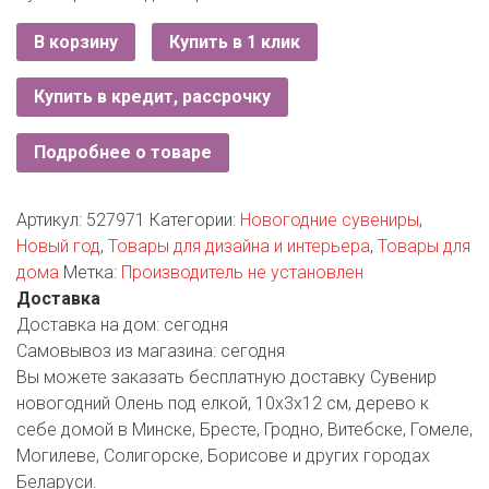
РОДНЫ КУТ
В корзину
Купить в 1 клик
РУБЛЕВСКИЙ
Купить в кредит, рассрочку
САНТА
СОСЕДИ
Подробнее о товаре
ХИТ!
Артикул:
527971
Категории:
Новогодние сувениры
,
Новый год
,
Товары для дизайна и интерьера
,
Товары для
дома
Метка:
Производитель не установлен
Доставка
Доставка на дом:
сегодня
Самовывоз из магазина:
сегодня
Вы можете заказать бесплатную доставку Сувенир
новогодний Олень под елкой, 10х3х12 см, дерево к
себе домой в Минске, Бресте, Гродно, Витебске, Гомеле,
Могилеве, Солигорске, Борисове и других городах
Беларуси.