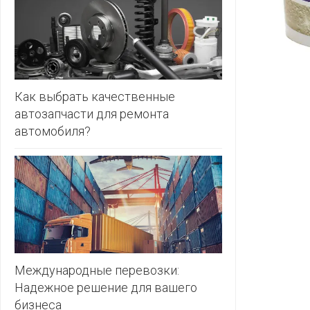
ЗЛАТКА
PULL&BE
ЗОРИНА
SERGE
КВАРТАЛ
ВКУСА
SHAGOVI
Как выбрать качественные
автозапчасти для ремонта
КОПЕЕЧКА
STRADIV
автомобиля?
КОПИЛКА
ZARA
КОРОНА
ПОСТТОРГ
РАДУГА
РОДНЫ
КУТ
Международные перевозки:
Надежное решение для вашего
РУБЛЕВСКИЙ
бизнеса