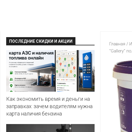
КРАВТ
АЛМИ
BERSHKA
МАГИЯ
БЕЛМАРКЕТ
CAPRICE
МИЛА
ДИОНИС
CONTE
ОСТРОВ
ПОСЛЕДНИЕ СКИДКИ И АКЦИИ
ВЕСТА
Главная
/
И
ЧИСТОТЫ
H&M
"Gallery" 
И
ВИТАЛЮР
ВКУСА
KARI
ГИППО
HEALTH&BEAUTY
LC
ГРОШЫК
WAIKIKI
КАТАЛОГИ
AVON
ДОБРОНОМ
MARK
FORMELL
FABERLIC
Как экономить время и деньги на
ДОМАШНИЙ
заправках: зачем водителям нужна
MINIMAX
ORIFLAME
карта наличия бензина
ЕВРОКЭШ
MOTHER
ЕВРООПТ
OSTIN