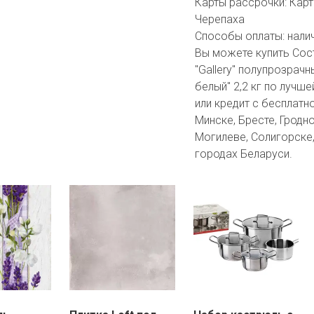
Карты рассрочки:
Карт
Черепаха
Способы оплаты:
нали
Вы можете купить Сос
"Gallery" полупрозрач
белый" 2,2 кг по лучш
или кредит с бесплатн
Минске, Бресте, Гродно
Могилеве, Солигорске,
городах Беларуси.