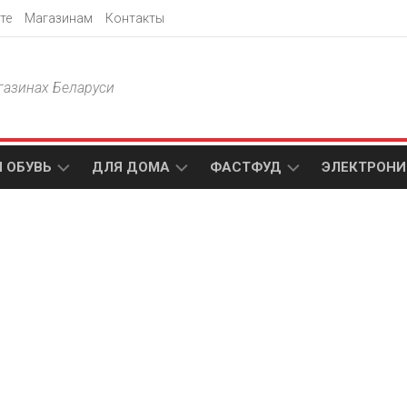
те
Магазинам
Контакты
газинах Беларуси
 ОБУВЬ
ДЛЯ ДОМА
ФАСТФУД
ЭЛЕКТРОНИ
Т
АКСАМИТ
ДОДО
МТС
ПИЦЦА
АМИ
ТЕХНО
МЕБЕЛЬ
ПАПА
ПЛЮС
ДЖОНС
П
БЛАКИТ
ЭЛЕКТРО
BURGER
ЦА
KING
ГАЛАМАРТ
5
ЭЛЕМЕНТ
АСТЕР
DOMINO`S
МАСТАК
PIZZA
A1