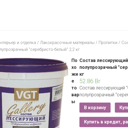
МАТЕРИК
KFC
I-
STORE
МИЛЯ
MCDONALD’S
LIFE
ОМА
:)
ПИНСКДРЕВ
нтерьер и отделка
/
Лакокрасочные материалы
/
Пропитки
/ Со
КОРОНА
полупрозрачный "серебристо-белый" 2,2 кг
ТЕХНО
СКЛАД
НА
По
Состав лессирующий 
МКАД
хо
полупрозрачный "сер
жи
кг
ТРИ
52.86
Br
е
ЦЕНЫ
то
Состав лессирующий “G
FIX
E
вар
полупрозрачный “сереб
PRICE
ы
В корзину
Куп
HOME&YOU
CARE
JYSK
Купить в кредит, р