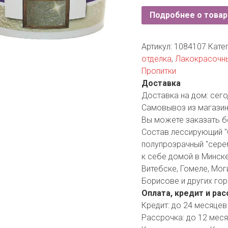
YORK
Подробнее о товар
AR
Артикул:
1084107
Кате
отделка
,
Лакокрасочн
TA
Пропитки
Доставка
ARIUS
Доставка на дом:
сего
Самовывоз из магазин
Вы можете заказать б
Состав лессирующий "G
полупрозрачный "сереб
к себе домой в Минске,
Витебске, Гомеле, Мог
Борисове и других гор
Оплата, кредит и рас
Кредит:
до 24 месяцев
Рассрочка:
до 12 мес