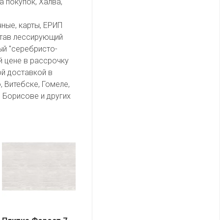
а покупок, Халва,
чные, карты, ЕРИП
тав лессирующий
ный "серебристо-
ей цене в рассрочку
ой доставкой в
, Витебске, Гомеле,
 Борисове и других