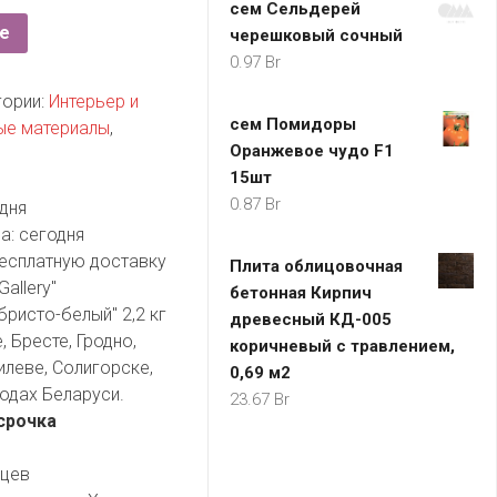
сем Сельдерей
е
черешковый сочный
0.97
Br
гории:
Интерьер и
сем Помидоры
ые материалы
,
Оранжевое чудо F1
15шт
0.87
Br
дня
а:
сегодня
есплатную доставку
Плита облицовочная
allery"
бетонная Кирпич
ристо-белый" 2,2 кг
древесный КД-005
 Бресте, Гродно,
коричневый с травлением,
илеве, Солигорске,
0,69 м2
одах Беларуси.
23.67
Br
срочка
яцев