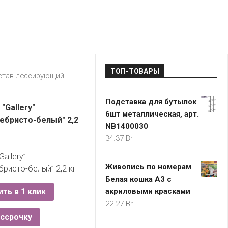
LADA
МОНОМА
УНИВЕРМАГИ
ДОКТОР
ТД
ВЕТ
“НА
RENAULT
ЦАРСКО
ИНТЕРНЕТ-
НЕМИГЕ”
ЗОЛОТО
21VEK.BY
МАГАЗИНЫ
ПЛАНЕТ
VOLKSW
ЗДОРОВ
ЦУМ
ZIKO
ТОП-ТОВАРЫ
ГУМ
7
став лессирующий
КАРАТ
БЕЛАРУ
Подставка для бутылок
I`M
"Gallery"
6шт металлическая, арт.
КИРМАШ
ебристо-белый" 2,2
NB1400030
34.37
Br
allery”
Живопись по номерам
ристо-белый” 2,2 кг
Белая кошка А3 с
ить в 1 клик
акриловыми красками
22.27
Br
ассрочку