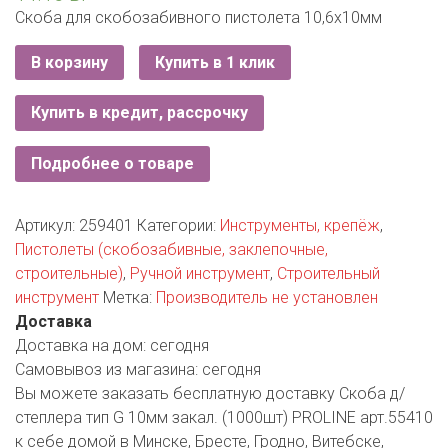
РОДНЫ КУТ
Скоба для скобозабивного пистолета 10,6х10мм
РУБЛЕВСКИЙ
В корзину
Купить в 1 клик
САНТА
Купить в кредит, рассрочку
СОСЕДИ
Подробнее о товаре
ХИТ!
Артикул:
259401
Категории:
Инструменты, крепёж
,
Пистолеты (скобозабивные, заклепочные,
строительные)
,
Ручной инструмент
,
Строительный
инструмент
Метка:
Производитель не установлен
Доставка
Доставка на дом:
сегодня
Самовывоз из магазина:
сегодня
Вы можете заказать бесплатную доставку Скоба д/
степлера тип G 10мм закал. (1000шт) PROLINE арт.55410
к себе домой в Минске, Бресте, Гродно, Витебске,