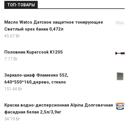
ТОП-ТОВАРЫ
Масло Watco Датское защитное тонирующее
Светлый орех банка 0,472л
45.67
Br
Половник Kupercook K1205
7.77
Br
Зеркало-шкаф Фламенко 552,
640*550*160,дерево, стекло
151.44
Br
Краска водно-дисперсионная Alpina Долговечная
фасадная белая 2,5л/3,9кг
34.19
Br