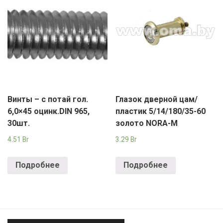
Винты – с потай гол.
Глазок дверной цам/
6,0×45 оцинк.DIN 965,
пластик 5/14/180/35-60
30шт.
золото NORA-M
4.51
Br
3.29
Br
Подробнее
Подробнее