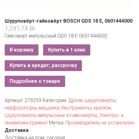
РОДНЫ КУТ
РУБЛЕВСКИЙ
Шуруповёрт-гайковёрт BOSCH GDS 18 E, 0601444000
1,291.74
Br
САНТА
Гайковерт импульсный GDS 18 E 0601444000
СОСЕДИ
В корзину
Купить в 1 клик
ХИТ!
Купить в кредит, рассрочку
Подробнее о товаре
Артикул:
279259
Категории:
Дрели, шуруповерты,
перфораторы, мешалки
,
Инструменты, крепёж
,
Шуруповерты импульсные и гайковерты
,
Электро- и
пневмоинструмент
Метка:
Производитель не установлен
Доставка
Доставка на дом:
сегодня