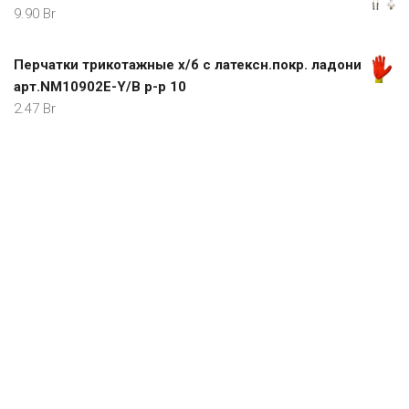
9.90
Br
Перчатки трикотажные х/б с латексн.покр. ладони
арт.NM10902E-Y/B р-р 10
2.47
Br