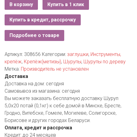
РОДНЫ КУТ
В корзину
Купить в 1 клик
РУБЛЕВСКИЙ
Купить в кредит, рассрочку
САНТА
Подробнее о товаре
СОСЕДИ
Артикул:
308656
Категории:
заглушки
,
Инструменты,
ХИТ!
крепёж
,
Крепёж(метизы)
,
Шурупы
,
Шурупы по дереву
Метка:
Производитель не установлен
Доставка
Доставка на дом:
сегодня
Самовывоз из магазина:
сегодня
Вы можете заказать бесплатную доставку Шуруп
5,0х20 потай (0,1кг) к себе домой в Минске, Бресте,
Гродно, Витебске, Гомеле, Могилеве, Солигорске,
Борисове и других городах Беларуси.
Оплата, кредит и рассрочка
Кредит:
до 24 месяцев