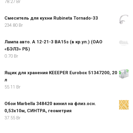
78.27
Br
Смеситель для кухни Rubineta Tornado-33
234.80
Br
Лампа авто. А 12-21-3 ВА15s (в кр.уп.) (ОАО
«БЭЛЗ» РБ)
0.70
Br
Ящик для хранения KEEEPER Eurobox 51347200, 20
л
55.11
Br
Обои Marbella 348420 винил на флиз.осн.
0,53х10м, СИНТРА, геометрия
37.55
Br