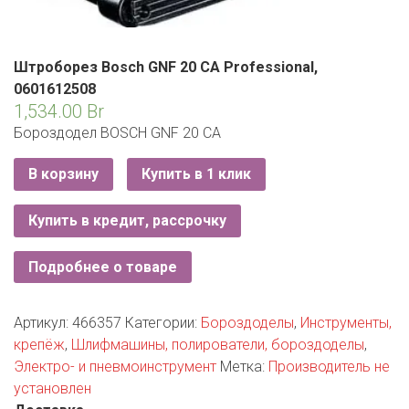
РОДНЫ КУТ
РУБЛЕВСКИЙ
Штроборез Bosch GNF 20 CA Professional,
САНТА
0601612508
1,534.00
Br
СОСЕДИ
Бороздодел BOSCH GNF 20 CA
ХИТ!
В корзину
Купить в 1 клик
Купить в кредит, рассрочку
Подробнее о товаре
Артикул:
466357
Категории:
Бороздоделы
,
Инструменты,
крепёж
,
Шлифмашины, полирователи, бороздоделы
,
Электро- и пневмоинструмент
Метка:
Производитель не
установлен