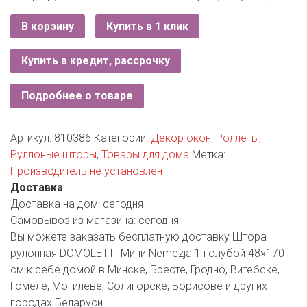
РОДНЫ КУТ
В корзину
Купить в 1 клик
РУБЛЕВСКИЙ
Купить в кредит, рассрочку
САНТА
СОСЕДИ
Подробнее о товаре
ХИТ!
Артикул:
810386
Категории:
Декор окон
,
Роллеты
,
Руллоные шторы
,
Товары для дома
Метка:
Производитель не установлен
Доставка
Доставка на дом:
сегодня
Самовывоз из магазина:
сегодня
Вы можете заказать бесплатную доставку Штора
рулонная DOMOLETTI Мини Nemezja 1 голубой 48×170
см к себе домой в Минске, Бресте, Гродно, Витебске,
Гомеле, Могилеве, Солигорске, Борисове и других
городах Беларуси.