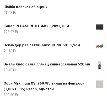
Шайба плоская d6 оцинк.
21.03
Br
Ковер PLEASURE 01GMG 1,20x1,70 м
178.97
Br
Эспандер рез петля Hawk HKRBB601 1,9см
24.18
Br
Эмаль Kudo белая глянец универсальная 520 мл
10.40
Br
Обои Maximum XVI 960785 винил на флиз.осн
(1,06х10,05) Rasch, однотон
109.30
Br