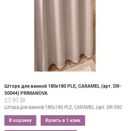
ЕВРОКЭШ
MARK FORMELLE
FIX PRICE
VOLKSWAGEN
ZIKO
ГУМ
ЕВРООПТ
MINIMAX
HOME&YOU
7 КАРАТ
БЕЛАРУСЬ
ЗЛАТКА
MOTHERCARE
JYSK
I`M
КИРМАШ
ЗОРИНА
OSTIN
YORK
КВАРТАЛ ВКУСА
PULL&BEAR
КОПЕЕЧКА
SERGE
КОПИЛКА
SHAGOVITA
Штора для ванной 180х180 PLE, CARAMEL (арт. DR-
КОРОНА
50044) PRIMANOVA
STRADIVARIUS
27.97
Br
ПОСТТОРГ
Штора для ванной 180х180 PLE, CARAMEL (арт. DR-500
ZARA
РАДУГА
В корзину
Купить в 1 клик