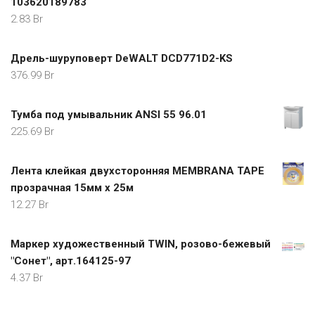
103620189783
2.83
Br
Дрель-шуруповерт DeWALT DCD771D2-KS
376.99
Br
Тумба под умывальник ANSI 55 96.01
225.69
Br
Лента клейкая двухсторонняя MEMBRANA TAPE
прозрачная 15мм х 25м
12.27
Br
Маркер художественный TWIN, розово-бежевый
"Сонет", арт.164125-97
4.37
Br