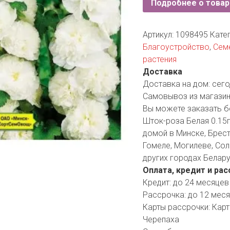
Подробнее о товар
YORK
AR
Артикул:
1098495
Кате
Благоустройство
,
Сем
растения
TA
Доставка
Доставка на дом:
сего
ARIUS
Самовывоз из магазин
Вы можете заказать б
Шток-роза Белая 0.15г
домой в Минске, Бресте
Гомеле, Могилеве, Сол
других городах Белару
Оплата, кредит и рас
Кредит:
до 24 месяцев
Рассрочка:
до 12 мес
Карты рассрочки:
Карт
Черепаха