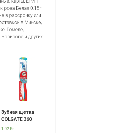
чные, карты, ЕРИП
к-роза Белая 0.15г
не в рассрочку или
оставкой в Минске,
ке, Гомеле,
 Борисове и других
Зубная щетка
COLGATE 360
1.92
Br