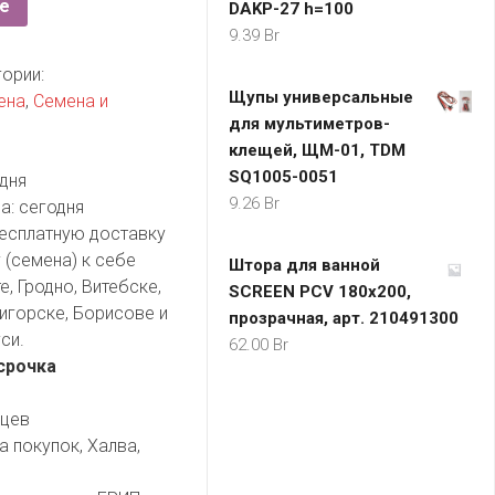
е
DAKP-27 h=100
9.39
Br
гории:
Щупы универсальные
ена
,
Семена и
для мультиметров-
клещей, ЩМ-01, TDM
SQ1005-0051
дня
9.26
Br
а:
сегодня
есплатную доставку
 (семена) к себе
Штора для ванной
, Гродно, Витебске,
SCREEN PCV 180x200,
игорске, Борисове и
прозрачная, арт. 210491300
си.
62.00
Br
срочка
яцев
а покупок, Халва,