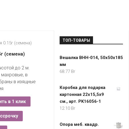
LADA
МОНОМА
УНИВЕРМАГИ
ДОКТОР
ТД
ВЕТ
“НА
RENAULT
ЦАРСКО
ИНТЕРНЕТ-
НЕМИГЕ”
ЗОЛОТО
21VEK.BY
МАГАЗИНЫ
ПЛАНЕТ
VOLKSW
ЗДОРОВ
ЦУМ
ZIKO
ТОП-ТОВАРЫ
ГУМ
7
 0.15г (семена)
КАРАТ
БЕЛАРУ
5г (семена)
Вешалка ВНН-014, 50x50x185
I`M
мм
КИРМАШ
сотой до 2 м.
68.77
Br
 махровые, в
обраны в изящные
Коробка для подарка
ия
картонная 22х15,5х9
ить в 1 клик
см., арт. PK16056-1
12.10
Br
ассрочку
Опора меб. квадр.