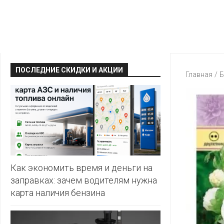
КРАВТ
АЛМИ
BERSHKA
МАГИЯ
БЕЛМАРКЕТ
CAPRICE
МИЛА
ДИОНИС
CONTE
ОСТРОВ
ПОСЛЕДНИЕ СКИДКИ И АКЦИИ
ВЕСТА
Главная
/
Б
ЧИСТОТЫ
H&M
И
ВИТАЛЮР
ВКУСА
KARI
ГИППО
HEALTH&BEAUTY
LC
ГРОШЫК
WAIKIKI
КАТАЛОГИ
AVON
ДОБРОНОМ
MARK
FORMELL
FABERLIC
Как экономить время и деньги на
ДОМАШНИЙ
заправках: зачем водителям нужна
MINIMAX
ORIFLAME
карта наличия бензина
ЕВРОКЭШ
MOTHER
ЕВРООПТ
OSTIN