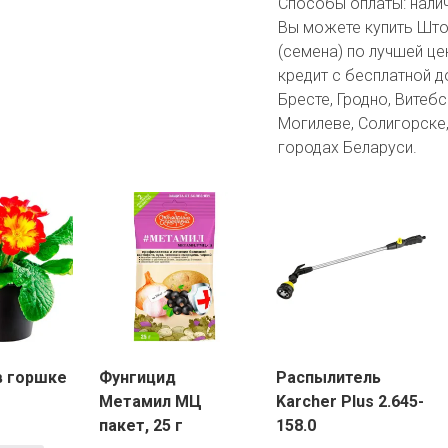
Способы оплаты:
нали
Вы можете купить Што
(семена) по лучшей це
кредит с бесплатной д
Бресте, Гродно, Витебс
Могилеве, Солигорске,
городах Беларуси.
в горшке
Фунгицид
Распылитель
Метамил МЦ
Karcher Plus 2.645-
пакет, 25 г
158.0