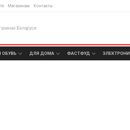
те
Магазинам
Контакты
газинах Беларуси
 ОБУВЬ
ДЛЯ ДОМА
ФАСТФУД
ЭЛЕКТРОНИ
Т
АКСАМИТ
ДОДО
МТС
ПИЦЦА
АМИ
ТЕХНО
МЕБЕЛЬ
ПАПА
ПЛЮС
ДЖОНС
П
БЛАКИТ
ЭЛЕКТРО
BURGER
ЦА
KING
ГАЛАМАРТ
5
ЭЛЕМЕНТ
АСТЕР
DOMINO`S
МАСТАК
PIZZA
A1