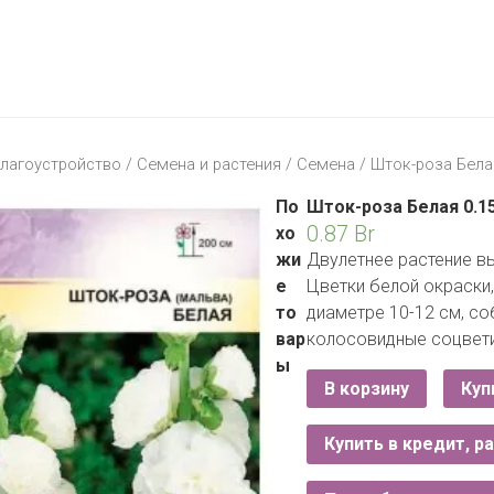
МАТЕРИК
KFC
I-
STORE
МИЛЯ
MCDONALD’S
LIFE
ОМА
:)
ПИНСКДРЕВ
лагоустройство
/
Семена и растения
/
Семена
/ Шток-роза Белая
КОРОНА
ТЕХНО
СКЛАД
По
Шток-роза Белая 0.1
НА
0.87
Br
хо
МКАД
жи
Двулетнее растение вы
е
Цветки белой окраски,
ТРИ
то
диаметре 10-12 см, с
ЦЕНЫ
вар
колосовидные соцвет
FIX
E
ы
PRICE
В корзину
Куп
HOME&YOU
Купить в кредит, р
CARE
JYSK