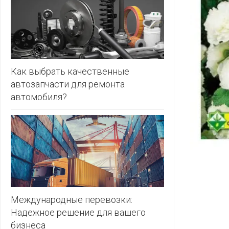
ЗЛАТКА
PULL&BE
ЗОРИНА
SERGE
КВАРТАЛ
ВКУСА
SHAGOVI
Как выбрать качественные
автозапчасти для ремонта
КОПЕЕЧКА
STRADIV
автомобиля?
КОПИЛКА
ZARA
КОРОНА
ПОСТТОРГ
РАДУГА
РОДНЫ
КУТ
Международные перевозки:
Надежное решение для вашего
РУБЛЕВСКИЙ
бизнеса