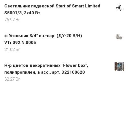
Светильник подвесной Start of Smart Limited
S5001/3, 3х40 Вт
76.97
Br
ф Угольник 3/4" вн.-нар. (ДУ-20 В/Н)
VTr.092.N.0005
24.02
Br
Н-р цветов декоративных "Flower box",
полипропилен, в асс., арт. D22100620
32.27
Br