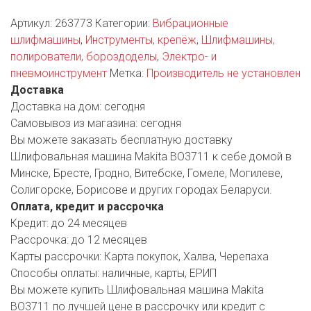
РОДНЫ КУТ
Артикул:
263773
Категории:
Вибрационные
РУБЛЕВСКИЙ
шлифмашины
,
Инструменты, крепёж
,
Шлифмашины,
полирователи, бороздоделы
,
Электро- и
САНТА
пневмоинструмент
Метка:
Производитель не установлен
Доставка
СОСЕДИ
Доставка на дом:
сегодня
Самовывоз из магазина:
сегодня
ХИТ!
Вы можете заказать бесплатную доставку
Шлифовальная машина Makita BO3711 к себе домой в
Минске, Бресте, Гродно, Витебске, Гомеле, Могилеве,
Солигорске, Борисове и других городах Беларуси.
Оплата, кредит и рассрочка
Кредит:
до 24 месяцев
Рассрочка:
до 12 месяцев
Карты рассрочки:
Карта покупок, Халва, Черепаха
Способы оплаты:
наличные, карты, ЕРИП
Вы можете купить Шлифовальная машина Makita
BO3711 по лучшей цене в рассрочку или кредит с