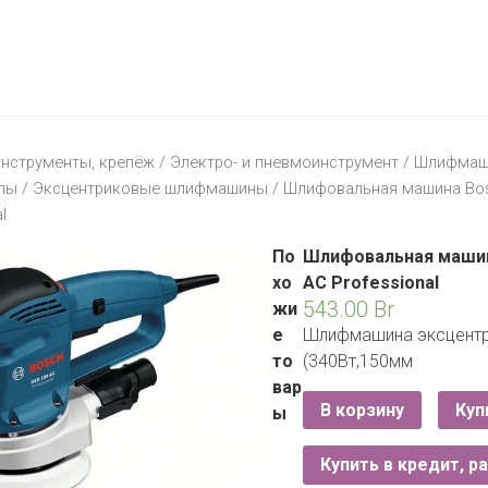
МАТЕРИК
KFC
I-
STORE
МИЛЯ
MCDONALD’S
LIFE
ОМА
:)
ПИНСКДРЕВ
нструменты, крепёж
/
Электро- и пневмоинструмент
/
Шлифмаши
КОРОНА
лы
/
Эксцентриковые шлифмашины
/ Шлифовальная машина Bos
ТЕХНО
СКЛАД
l
НА
МКАД
По
Шлифовальная машин
хо
AC Professional
ТРИ
543.00
Br
жи
ЦЕНЫ
е
Шлифмашина эксцентр
FIX
E
то
(340Вт,150мм
PRICE
вар
В корзину
Куп
ы
HOME&YOU
CARE
JYSK
Купить в кредит, р