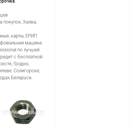
срочка
яцев
а покупок, Халва,
чные, карты, ЕРИП
ифовальная машина
essional по лучшей
кредит с бесплатной
есте, Гродно,
илеве, Солигорске,
одах Беларуси.