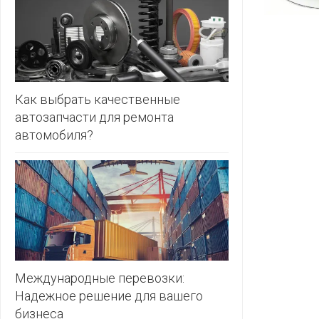
ЗЛАТКА
PULL&BE
ЗОРИНА
SERGE
КВАРТАЛ
ВКУСА
SHAGOVI
Как выбрать качественные
автозапчасти для ремонта
КОПЕЕЧКА
STRADIV
автомобиля?
КОПИЛКА
ZARA
КОРОНА
ПОСТТОРГ
РАДУГА
РОДНЫ
КУТ
Международные перевозки:
Надежное решение для вашего
РУБЛЕВСКИЙ
бизнеса