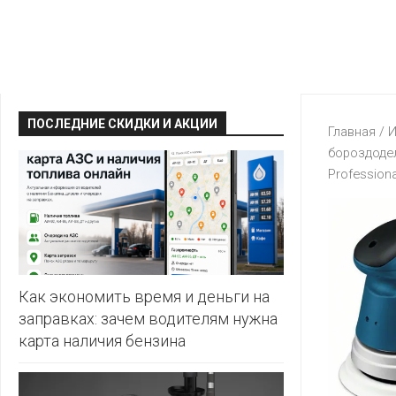
КРАВТ
АЛМИ
BERSHKA
МАГИЯ
БЕЛМАРКЕТ
CAPRICE
МИЛА
ДИОНИС
CONTE
ОСТРОВ
ПОСЛЕДНИЕ СКИДКИ И АКЦИИ
ВЕСТА
Главная
/
И
ЧИСТОТЫ
H&M
бороздоде
И
ВИТАЛЮР
Professiona
ВКУСА
KARI
ГИППО
HEALTH&BEAUTY
LC
ГРОШЫК
WAIKIKI
КАТАЛОГИ
AVON
ДОБРОНОМ
MARK
FORMELL
FABERLIC
Как экономить время и деньги на
ДОМАШНИЙ
заправках: зачем водителям нужна
MINIMAX
ORIFLAME
карта наличия бензина
ЕВРОКЭШ
MOTHER
ЕВРООПТ
OSTIN