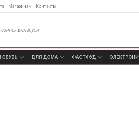
те
Магазинам
Контакты
газинах Беларуси
 ОБУВЬ
ДЛЯ ДОМА
ФАСТФУД
ЭЛЕКТРОНИ
Т
АКСАМИТ
ДОДО
МТС
ПИЦЦА
АМИ
ТЕХНО
МЕБЕЛЬ
ПАПА
ПЛЮС
ДЖОНС
П
БЛАКИТ
ЭЛЕКТРО
BURGER
ЦА
KING
ГАЛАМАРТ
5
ЭЛЕМЕНТ
АСТЕР
DOMINO`S
МАСТАК
PIZZA
A1