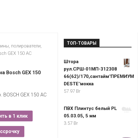
LADA
МОНОМА
УНИВЕРМАГИ
ДОКТОР
ТД
ВЕТ
“НА
RENAULT
ЦАРСКО
ИНТЕРНЕТ-
НЕМИГЕ”
ЗОЛОТО
21VEK.BY
МАГАЗИНЫ
ПЛАНЕТ
VOLKSW
ЗДОРОВ
ЦУМ
ZIKO
ТОП-ТОВАРЫ
ГУМ
7
ны, полирователи,
КАРАТ
ch GEX 150 AC
БЕЛАРУ
Штора
I`M
рул.СРШ-01МП-312308
КИРМАШ
а Bosch GEX 150
66(62)/170,сантайм"ПРЕМИУМ
DESTE"мокка
57.97
Br
. BOSCH GEX 150 AC
ПВХ Плинтус белый PL
ить в 1 клик
05.03.05, 5 мм
3.57
Br
ассрочку