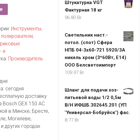
Штукатурка VGT
е
Фактурная 18 кг
96.80
Br
ории:
Инструменты,
Светильник наст.-
полирователи,
потол. (спот) Сфера
триковые
НПБ 04-3х60-721 5920/3А
- и
никель хром (3*60Вт, Е14)
ка:
Производитель
ООО Белсветоимпорт
109.97
Br
дня
а:
сегодня
Шланг для подачи хоз-
есплатную доставку
питьевой воды 1/2 0,5м
 Bosch GEX 150 AC
В/Н ИФШБ.302645.201 (УП
мой в Минске, Бресте,
"Универсал-Бобруйск") фас.
ле, Могилеве,
8.77
Br
и других городах