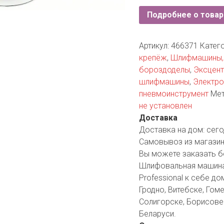
YORK
Подробнее о товар
AR
Артикул:
466371
Катег
крепёж
,
Шлифмашины, 
TA
бороздоделы
,
Эксцен
шлифмашины
,
Электро
ARIUS
пневмоинструмент
Мет
не установлен
Доставка
Доставка на дом:
сего
Самовывоз из магазин
Вы можете заказать б
Шлифовальная машина
Professional к себе до
Гродно, Витебске, Гоме
Солигорске, Борисове 
Беларуси.