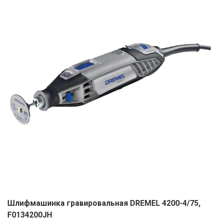
ЕВРОКЭШ
MARK FORMELLE
FIX PRICE
VOLKSWAGEN
ZIKO
ГУМ
ЕВРООПТ
MINIMAX
HOME&YOU
7 КАРАТ
БЕЛАРУСЬ
ЗЛАТКА
MOTHERCARE
JYSK
I`M
КИРМАШ
ЗОРИНА
OSTIN
YORK
КВАРТАЛ ВКУСА
PULL&BEAR
КОПЕЕЧКА
SERGE
КОПИЛКА
SHAGOVITA
КОРОНА
STRADIVARIUS
ПОСТТОРГ
ZARA
РАДУГА
Шлифмашинка гравировальная DREMEL 4200-4/75,
F0134200JН