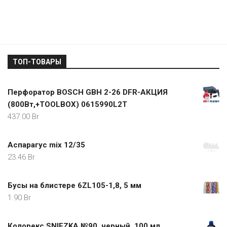
ТОП-ТОВАРЫ
Перфоратор BOSCH GBH 2-26 DFR-АКЦИЯ
(800Вт,+TOOLBOX) 0615990L2T
437.00
Br
Аспарагус mix 12/35
23.46
Br
Бусы на блистере 6ZL105-1,8, 5 мм
1.90
Br
Колорекс SNIEZKA №90, черный, 100 мл