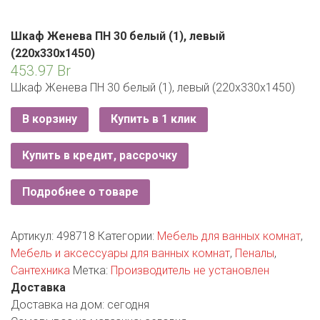
РОДНЫ КУТ
РУБЛЕВСКИЙ
Шкаф Женева ПН 30 белый (1), левый
(220х330х1450)
САНТА
453.97
Br
Шкаф Женева ПН 30 белый (1), левый (220х330х1450)
СОСЕДИ
В корзину
Купить в 1 клик
ХИТ!
Купить в кредит, рассрочку
Подробнее о товаре
Артикул:
498718
Категории:
Мебель для ванных комнат
,
Мебель и аксессуары для ванных комнат
,
Пеналы
,
Сантехника
Метка:
Производитель не установлен
Доставка
Доставка на дом:
сегодня