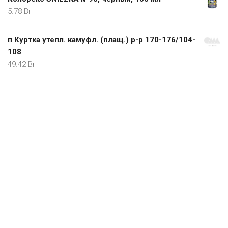
5.78
Br
п Куртка утепл. камуфл. (плащ.) р-р 170-176/104-
108
49.42
Br