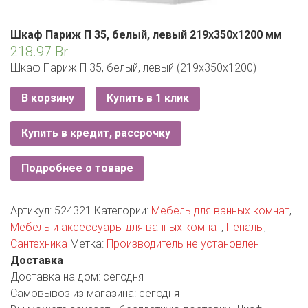
РОДНЫ КУТ
РУБЛЕВСКИЙ
Шкаф Париж П 35, белый, левый 219х350х1200 мм
218.97
Br
САНТА
Шкаф Париж П 35, белый, левый (219х350х1200)
СОСЕДИ
В корзину
Купить в 1 клик
ХИТ!
Купить в кредит, рассрочку
Подробнее о товаре
Артикул:
524321
Категории:
Мебель для ванных комнат
,
Мебель и аксессуары для ванных комнат
,
Пеналы
,
Сантехника
Метка:
Производитель не установлен
Доставка
Доставка на дом:
сегодня
Самовывоз из магазина:
сегодня