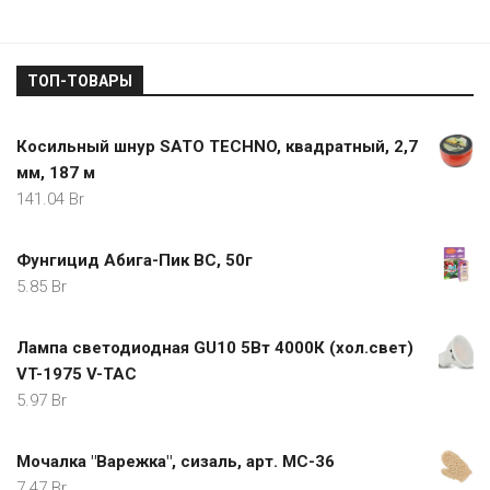
ТОП-ТОВАРЫ
Косильный шнур SATO TECHNO, квадратный, 2,7
мм, 187 м
141.04
Br
Фунгицид Абига-Пик ВС, 50г
5.85
Br
Лампа светодиодная GU10 5Вт 4000К (хол.свет)
VT-1975 V-TAC
5.97
Br
Мочалка "Варежка", сизаль, арт. МС-36
7.47
Br