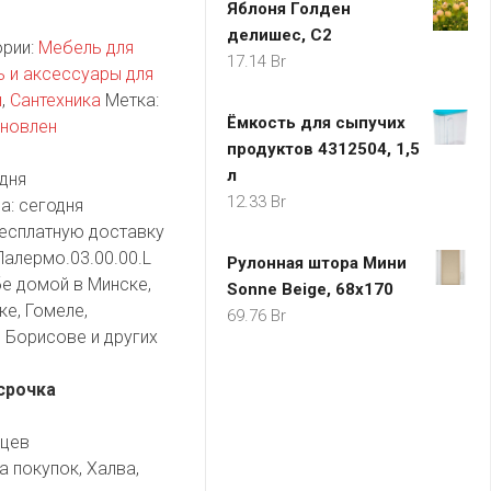
Яблоня Голден
делишес, С2
ории:
Мебель для
17.14
Br
 и аксессуары для
ы
,
Сантехника
Метка:
Ёмкость для сыпучих
ановлен
продуктов 4312504, 1,5
л
дня
12.33
Br
а:
сегодня
есплатную доставку
алермо.03.00.00.L
Рулонная штора Мини
бе домой в Минске,
Sonne Beige, 68x170
ке, Гомеле,
69.76
Br
 Борисове и других
срочка
яцев
а покупок, Халва,