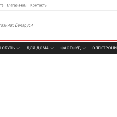
те
Магазинам
Контакты
газинах Беларуси
 ОБУВЬ
ДЛЯ ДОМА
ФАСТФУД
ЭЛЕКТРОНИ
Т
АКСАМИТ
ДОДО
МТС
ПИЦЦА
АМИ
ТЕХНО
МЕБЕЛЬ
ПАПА
ПЛЮС
ДЖОНС
П
БЛАКИТ
ЭЛЕКТРО
BURGER
ЦА
KING
ГАЛАМАРТ
5
ЭЛЕМЕНТ
АСТЕР
DOMINO`S
МАСТАК
PIZZA
A1