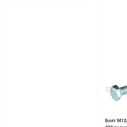
САНТА
СОСЕДИ
ХИТ!
Болт М12х