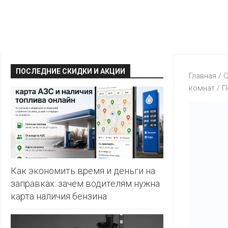
КРАВТ
АЛМИ
BERSHKA
МАГИЯ
БЕЛМАРКЕТ
CAPRICE
МИЛА
ДИОНИС
CONTE
ОСТРОВ
ПОСЛЕДНИЕ СКИДКИ И АКЦИИ
ВЕСТА
Главная
/
С
ЧИСТОТЫ
H&M
комнат
/
П
И
ВИТАЛЮР
ВКУСА
KARI
ГИППО
HEALTH&BEAUTY
LC
ГРОШЫК
WAIKIKI
КАТАЛОГИ
AVON
ДОБРОНОМ
MARK
FORMELL
FABERLIC
Как экономить время и деньги на
ДОМАШНИЙ
заправках: зачем водителям нужна
MINIMAX
ORIFLAME
карта наличия бензина
ЕВРОКЭШ
MOTHER
ЕВРООПТ
OSTIN