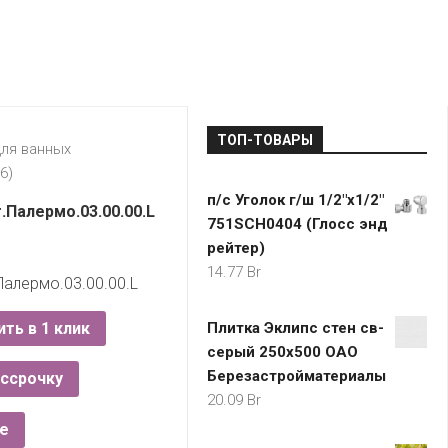
LADA
МОНОМА
УНИВЕРМАГИ
ДОКТОР
ТД
ВЕТ
“НА
RENAULT
ЦАРСКО
ИНТЕРНЕТ-
НЕМИГЕ”
ЗОЛОТО
21VEK.BY
МАГАЗИНЫ
ПЛАНЕТ
VOLKSW
ЗДОРОВ
ЦУМ
ZIKO
ТОП-ТОВАРЫ
ГУМ
7
для ванных
КАРАТ
6)
БЕЛАРУ
п/с Уголок г/ш 1/2"х1/2"
I`M
.Палермо.03.00.00.L
751SCH0404 (Глосс энд
КИРМАШ
рейтер)
14.77
Br
алермо.03.00.00.L
ить в 1 клик
Плитка Эклипс стен св-
серый 250x500 ОАО
Березастройматериалы
ассрочку
20.09
Br
е