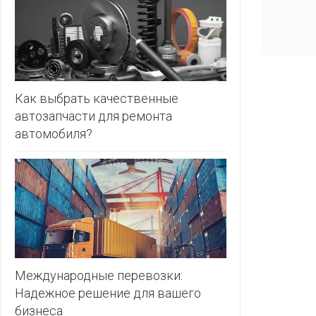
ЗЛАТКА
PULL&BE
ЗОРИНА
SERGE
КВАРТАЛ
ВКУСА
SHAGOVI
Как выбрать качественные
автозапчасти для ремонта
КОПЕЕЧКА
STRADIV
автомобиля?
КОПИЛКА
ZARA
КОРОНА
ПОСТТОРГ
РАДУГА
РОДНЫ
КУТ
Международные перевозки:
Надежное решение для вашего
РУБЛЕВСКИЙ
бизнеса