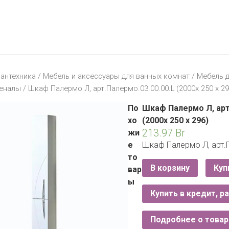
МАТЕРИК
KFC
I-
STORE
МИЛЯ
MCDONALD’S
LIFE
ОМА
:)
ПИНСКДРЕВ
антехника
/
Мебель и аксессуары для ванных комнат
/
Мебель 
КОРОНА
еналы
/ Шкаф Палермо Л, арт.Палермо.03.00.00.L (2000х 250 х 29
ТЕХНО
СКЛАД
НА
По
Шкаф Палермо Л, арт
МКАД
хо
(2000х 250 х 296)
213.97
Br
жи
ТРИ
е
Шкаф Палермо Л, арт.П
ЦЕНЫ
то
FIX
E
В корзину
Куп
вар
PRICE
ы
Купить в кредит, р
HOME&YOU
CARE
JYSK
Подробнее о товар