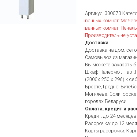
YORK
AR
Артикул:
300073
Катег
ванных комнат
,
Мебель
ванных комнат
,
Пенал
Производитель не уст
TA
Доставка
Доставка на дом:
сего
ARIUS
Самовывоз из магазин
Вы можете заказать б
Шкаф Палермо Л, арт.П
(2000х 250 х 296) к се
Бресте, Гродно, Витебс
Могилеве, Солигорске,
городах Беларуси.
Оплата, кредит и рас
Кредит:
до 24 месяцев
Рассрочка:
до 12 мес
Карты рассрочки:
Карт