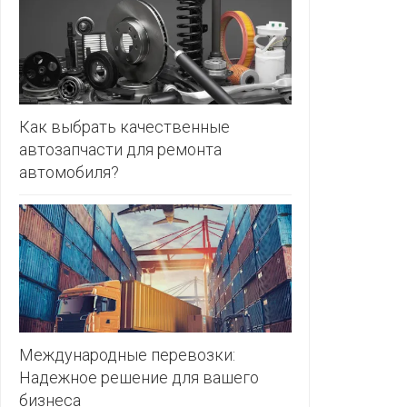
ЗЛАТКА
PULL&BE
ЗОРИНА
SERGE
КВАРТАЛ
ВКУСА
SHAGOVI
Как выбрать качественные
автозапчасти для ремонта
КОПЕЕЧКА
STRADIV
автомобиля?
КОПИЛКА
ZARA
КОРОНА
ПОСТТОРГ
РАДУГА
РОДНЫ
КУТ
Международные перевозки:
Надежное решение для вашего
РУБЛЕВСКИЙ
бизнеса