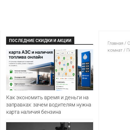
КРАВТ
АЛМИ
BERSHKA
МАГИЯ
БЕЛМАРКЕТ
CAPRICE
МИЛА
ДИОНИС
CONTE
ОСТРОВ
ПОСЛЕДНИЕ СКИДКИ И АКЦИИ
ВЕСТА
Главная
/
С
ЧИСТОТЫ
H&M
комнат
/
П
И
ВИТАЛЮР
ВКУСА
KARI
ГИППО
HEALTH&BEAUTY
LC
ГРОШЫК
WAIKIKI
КАТАЛОГИ
AVON
ДОБРОНОМ
MARK
FORMELL
FABERLIC
Как экономить время и деньги на
ДОМАШНИЙ
заправках: зачем водителям нужна
MINIMAX
ORIFLAME
карта наличия бензина
ЕВРОКЭШ
MOTHER
ЕВРООПТ
OSTIN