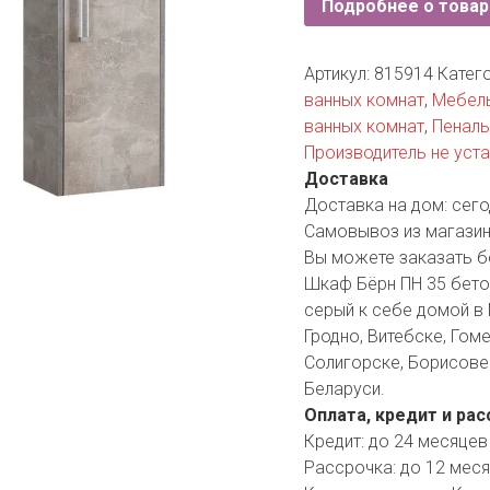
Подробнее о товар
YORK
AR
Артикул:
815914
Катег
ванных комнат
,
Мебель
ванных комнат
,
Пенал
TA
Производитель не уст
Доставка
ARIUS
Доставка на дом:
сего
Самовывоз из магазин
Вы можете заказать б
Шкаф Бёрн ПН 35 бетон
серый к себе домой в 
Гродно, Витебске, Гоме
Солигорске, Борисове 
Беларуси.
Оплата, кредит и рас
Кредит:
до 24 месяцев
Рассрочка:
до 12 мес