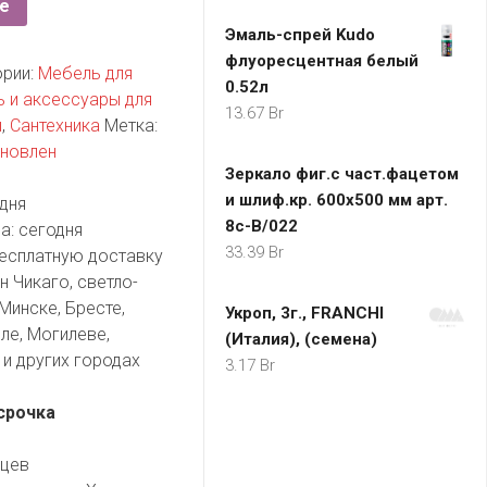
е
Эмаль-спрей Kudo
флуоресцентная белый
ории:
Мебель для
0.52л
 и аксессуары для
13.67
Br
ы
,
Сантехника
Метка:
ановлен
Зеркало фиг.с част.фацетом
и шлиф.кр. 600х500 мм арт.
дня
8с-В/022
а:
сегодня
33.39
Br
есплатную доставку
 Чикаго, светло-
Минске, Бресте,
Укроп, 3г., FRANCHI
ле, Могилеве,
(Италия), (семена)
и других городах
3.17
Br
срочка
яцев