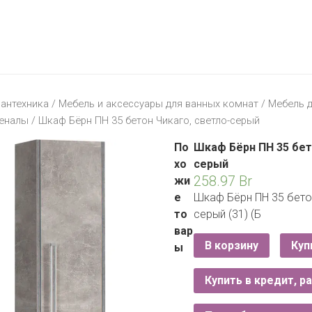
МАТЕРИК
KFC
I-
STORE
МИЛЯ
MCDONALD’S
LIFE
ОМА
:)
ПИНСКДРЕВ
антехника
/
Мебель и аксессуары для ванных комнат
/
Мебель 
КОРОНА
еналы
/ Шкаф Бёрн ПН 35 бетон Чикаго, светло-серый
ТЕХНО
СКЛАД
НА
По
Шкаф Бёрн ПН 35 бет
МКАД
хо
серый
258.97
Br
жи
ТРИ
е
Шкаф Бёрн ПН 35 бетон
ЦЕНЫ
то
серый (31) (Б
FIX
E
вар
PRICE
В корзину
Куп
ы
HOME&YOU
Купить в кредит, р
CARE
JYSK