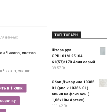
LADA
МОНОМА
УНИВЕРМАГИ
ДОКТОР
ТД
ВЕТ
“НА
RENAULT
ЦАРСКО
ИНТЕРНЕТ-
НЕМИГЕ”
ЗОЛОТО
21VEK.BY
МАГАЗИНЫ
ПЛАНЕТ
VOLKSW
ЗДОРОВ
ЦУМ
ZIKO
ТОП-ТОВАРЫ
ГУМ
7
для ванных
КАРАТ
БЕЛАРУ
Штора рул.
I`M
он Чикаго, светло-
СРШ-01М-25104
КИРМАШ
61(57)/170 Азия серый
38.57
Br
 Чикаго, светло-
Обои Джардино 10385-
ить в 1 клик
01 (рис к 10386-01)
винил на флиз.осн.(
1,06х10м Артекс)
ассрочку
111.42
Br