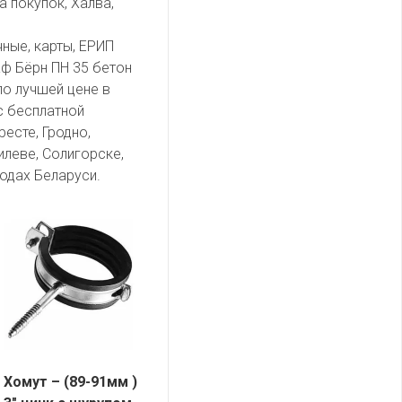
а покупок, Халва,
чные, карты, ЕРИП
ф Бёрн ПН 35 бетон
по лучшей цене в
с бесплатной
есте, Гродно,
илеве, Солигорске,
одах Беларуси.
Хомут – (89-91мм )