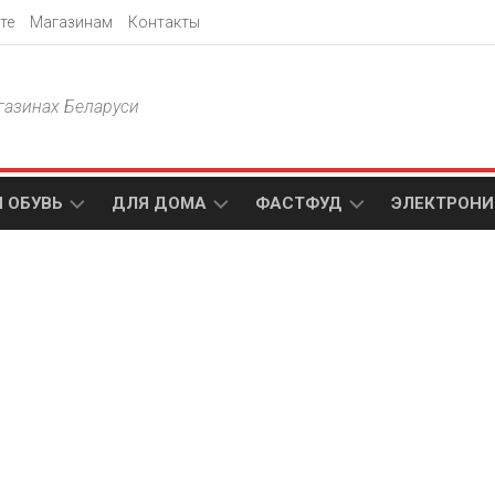
те
Магазинам
Контакты
газинах Беларуси
 ОБУВЬ
ДЛЯ ДОМА
ФАСТФУД
ЭЛЕКТРОНИ
Т
АКСАМИТ
ДОДО
МТС
ПИЦЦА
АМИ
ТЕХНО
МЕБЕЛЬ
ПАПА
ПЛЮС
ДЖОНС
П
БЛАКИТ
ЭЛЕКТРО
BURGER
ЦА
KING
ГАЛАМАРТ
5
ЭЛЕМЕНТ
АСТЕР
DOMINO`S
МАСТАК
PIZZA
A1