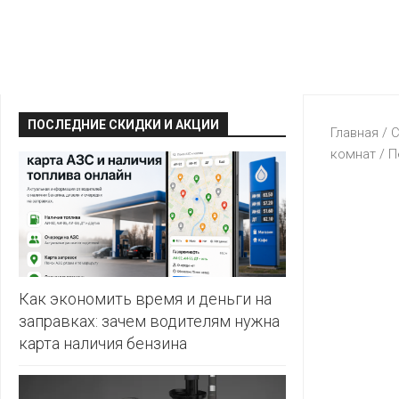
КРАВТ
АЛМИ
BERSHKA
МАГИЯ
БЕЛМАРКЕТ
CAPRICE
МИЛА
ДИОНИС
CONTE
ОСТРОВ
ПОСЛЕДНИЕ СКИДКИ И АКЦИИ
ВЕСТА
Главная
/
С
ЧИСТОТЫ
H&M
комнат
/
П
И
ВИТАЛЮР
ВКУСА
KARI
ГИППО
HEALTH&BEAUTY
LC
ГРОШЫК
WAIKIKI
КАТАЛОГИ
AVON
ДОБРОНОМ
MARK
FORMELL
FABERLIC
Как экономить время и деньги на
ДОМАШНИЙ
заправках: зачем водителям нужна
MINIMAX
ORIFLAME
карта наличия бензина
ЕВРОКЭШ
MOTHER
ЕВРООПТ
OSTIN