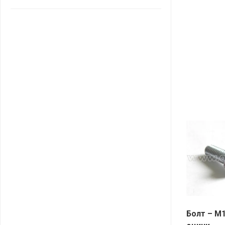
САНТА
СОСЕДИ
ХИТ!
Болт – М