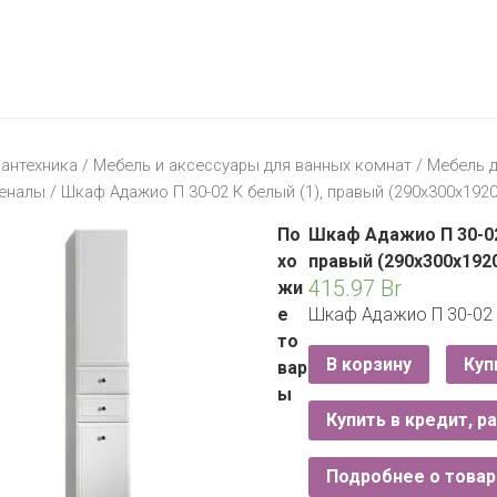
МАТЕРИК
KFC
I-
STORE
МИЛЯ
MCDONALD’S
LIFE
ОМА
:)
ПИНСКДРЕВ
антехника
/
Мебель и аксессуары для ванных комнат
/
Мебель 
КОРОНА
еналы
/ Шкаф Адажио П 30-02 К белый (1), правый (290х300х1920
ТЕХНО
СКЛАД
НА
По
Шкаф Адажио П 30-02
МКАД
хо
правый (290х300х192
415.97
Br
жи
ТРИ
е
Шкаф Адажио П 30-02 К
ЦЕНЫ
то
FIX
E
В корзину
Куп
вар
PRICE
ы
Купить в кредит, р
HOME&YOU
CARE
JYSK
Подробнее о товар