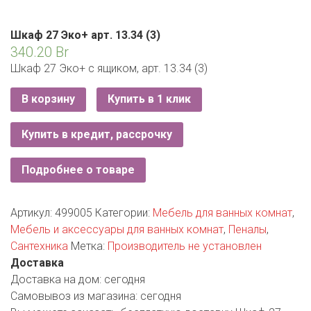
РОДНЫ КУТ
РУБЛЕВСКИЙ
Шкаф 27 Эко+ арт. 13.34 (3)
340.20
Br
САНТА
Шкаф 27 Эко+ с ящиком, арт. 13.34 (3)
СОСЕДИ
В корзину
Купить в 1 клик
ХИТ!
Купить в кредит, рассрочку
Подробнее о товаре
Артикул:
499005
Категории:
Мебель для ванных комнат
,
Мебель и аксессуары для ванных комнат
,
Пеналы
,
Сантехника
Метка:
Производитель не установлен
Доставка
Доставка на дом:
сегодня
Самовывоз из магазина:
сегодня