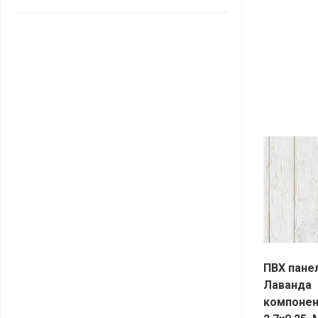
САНТА
СОСЕДИ
ХИТ!
ПВХ пане
Лаванда
компоне