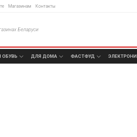
те
Магазинам
Контакты
газинах Беларуси
 ОБУВЬ
ДЛЯ ДОМА
ФАСТФУД
ЭЛЕКТРОНИ
Т
АКСАМИТ
ДОДО
МТС
ПИЦЦА
АМИ
ТЕХНО
МЕБЕЛЬ
ПАПА
ПЛЮС
ДЖОНС
П
БЛАКИТ
ЭЛЕКТРО
BURGER
ЦА
KING
ГАЛАМАРТ
5
ЭЛЕМЕНТ
АСТЕР
DOMINO`S
МАСТАК
PIZZA
A1