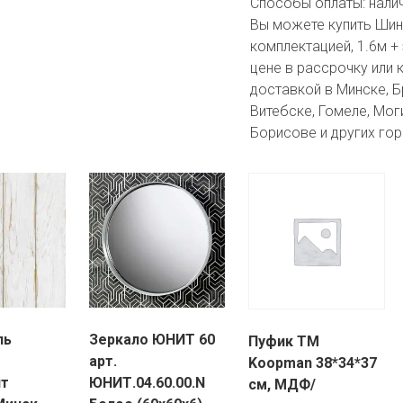
Способы оплаты:
нали
Вы можете купить Шина
комплектацией, 1.6м +
цене в рассрочку или 
доставкой в Минске, Бр
Витебске, Гомеле, Мог
Борисове и других гор
ль
Зеркало ЮНИТ 60
Пуфик TM
арт.
Koopman 38*34*37
нт
ЮНИТ.04.60.00.N
см, МДФ/