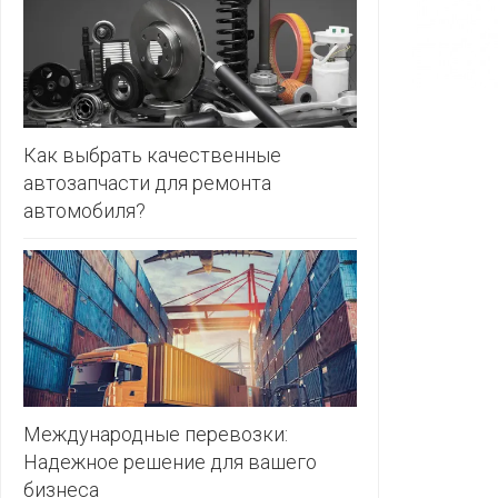
ЗЛАТКА
PULL&BE
ЗОРИНА
SERGE
КВАРТАЛ
ВКУСА
SHAGOVI
Как выбрать качественные
автозапчасти для ремонта
КОПЕЕЧКА
STRADIV
автомобиля?
КОПИЛКА
ZARA
КОРОНА
ПОСТТОРГ
РАДУГА
РОДНЫ
КУТ
Международные перевозки:
Надежное решение для вашего
РУБЛЕВСКИЙ
бизнеса