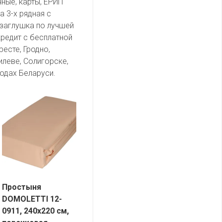
чные, карты, ЕРИП
 3-х рядная с
 заглушка по лучшей
кредит с бесплатной
есте, Гродно,
илеве, Солигорске,
одах Беларуси.
Простыня
DOMOLETTI 12-
0911, 240х220 см,