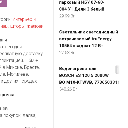
е
парковый НБУ 07-60-
004 У1 Дели 3 белый
29.99
Br
гории:
Интерьер и
изы, шторы, жалюзи
Светильник светодиодный
встраиваемый truEnergy
дня
10554 квадрат 12 Вт
а:
сегодня
27.58
Br
есплатную доставку
плектацией, 1.6м +
 в Минске, Бресте,
Водонагреватель
ле, Могилеве,
BOSCH ES 120 5 2000W
и других городах
BO M1X-KTWVB, 7736503311
348.26
Br
срочка
яцев
а покупок, Халва,