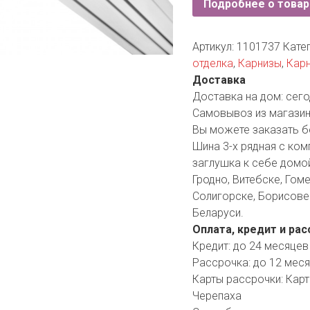
Подробнее о товар
YORK
AR
Артикул:
1101737
Кате
отделка
,
Карнизы
,
Карн
Доставка
TA
Доставка на дом:
сего
Самовывоз из магазин
ARIUS
Вы можете заказать б
Шина 3-х рядная с ком
заглушка к себе домой
Гродно, Витебске, Гоме
Солигорске, Борисове 
Беларуси.
Оплата, кредит и рас
Кредит:
до 24 месяцев
Рассрочка:
до 12 мес
Карты рассрочки:
Карт
Черепаха