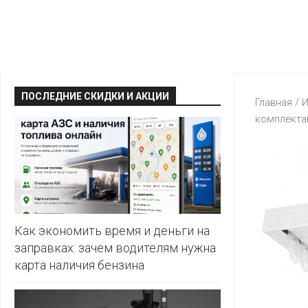
КРАВТ
АЛМИ
BERSHKA
МАГИЯ
БЕЛМАРКЕТ
CAPRICE
МИЛА
ДИОНИС
CONTE
ОСТРОВ
ПОСЛЕДНИЕ СКИДКИ И АКЦИИ
ВЕСТА
Главная
/
И
ЧИСТОТЫ
H&M
комплектац
И
ВИТАЛЮР
ВКУСА
KARI
ГИППО
HEALTH&BEAUTY
LC
ГРОШЫК
WAIKIKI
КАТАЛОГИ
AVON
ДОБРОНОМ
MARK
FORMELL
FABERLIC
Как экономить время и деньги на
ДОМАШНИЙ
заправках: зачем водителям нужна
MINIMAX
ORIFLAME
карта наличия бензина
ЕВРОКЭШ
MOTHER
ЕВРООПТ
OSTIN