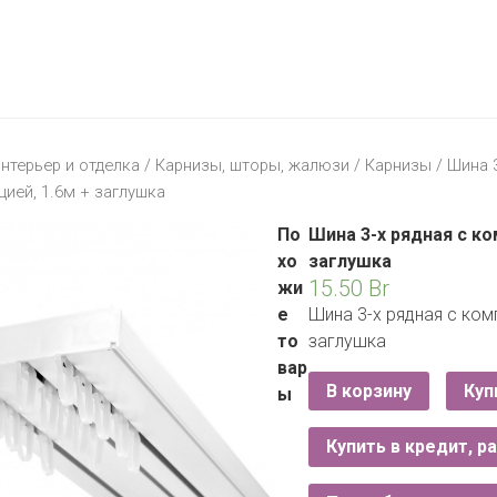
МАТЕРИК
KFC
I-
STORE
МИЛЯ
MCDONALD’S
LIFE
ОМА
:)
ПИНСКДРЕВ
нтерьер и отделка
/
Карнизы, шторы, жалюзи
/
Карнизы
/ Шина 3
КОРОНА
ией, 1.6м + заглушка
ТЕХНО
СКЛАД
НА
По
Шина 3-х рядная с ко
МКАД
хо
заглушка
15.50
Br
жи
ТРИ
е
Шина 3-х рядная с ком
ЦЕНЫ
то
заглушка
FIX
E
вар
PRICE
В корзину
Куп
ы
HOME&YOU
Купить в кредит, р
CARE
JYSK