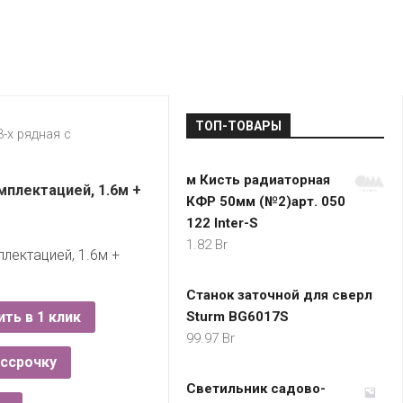
LADA
МОНОМА
УНИВЕРМАГИ
ДОКТОР
ТД
ВЕТ
“НА
RENAULT
ЦАРСКО
ИНТЕРНЕТ-
НЕМИГЕ”
ЗОЛОТО
21VEK.BY
МАГАЗИНЫ
ПЛАНЕТ
VOLKSW
ЗДОРОВ
ЦУМ
ZIKO
ТОП-ТОВАРЫ
ГУМ
7
-х рядная с
КАРАТ
БЕЛАРУ
м Кисть радиаторная
I`M
мплектацией, 1.6м +
КФР 50мм (№2)арт. 050
КИРМАШ
122 Inter-S
1.82
Br
плектацией, 1.6м +
Станок заточной для сверл
ить в 1 клик
Sturm BG6017S
99.97
Br
ассрочку
Светильник садово-